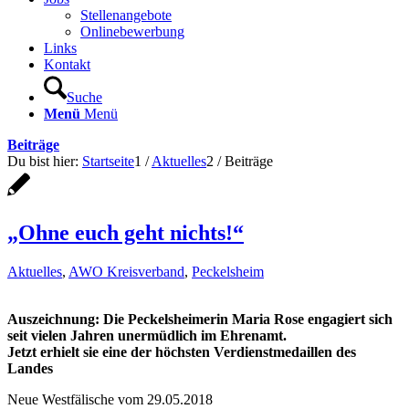
Stellenangebote
Onlinebewerbung
Links
Kontakt
Suche
Menü
Menü
Beiträge
Du bist hier:
Startseite
1
/
Aktuelles
2
/
Beiträge
„Ohne euch geht nichts!“
Aktuelles
,
AWO Kreisverband
,
Peckelsheim
Auszeichnung: Die Peckelsheimerin Maria Rose engagiert sich
seit vielen Jahren unermüdlich im Ehrenamt.
Jetzt erhielt sie eine der höchsten Verdienstmedaillen des
Landes
Neue Westfälische vom 29.05.2018