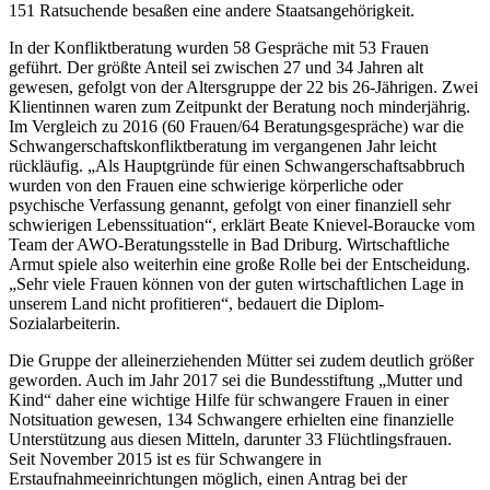
151 Ratsuchende besaßen eine andere Staatsangehörigkeit.
In der Konfliktberatung wurden 58 Gespräche mit 53 Frauen
geführt. Der größte Anteil sei zwischen 27 und 34 Jahren alt
gewesen, gefolgt von der Altersgruppe der 22 bis 26-Jährigen. Zwei
Klientinnen waren zum Zeitpunkt der Beratung noch minderjährig.
Im Vergleich zu 2016 (60 Frauen/64 Beratungsgespräche) war die
Schwangerschaftskonfliktberatung im vergangenen Jahr leicht
rückläufig. „Als Hauptgründe für einen Schwangerschaftsabbruch
wurden von den Frauen eine schwierige körperliche oder
psychische Verfassung genannt, gefolgt von einer finanziell sehr
schwierigen Lebenssituation“, erklärt Beate Knievel-Boraucke vom
Team der AWO-Beratungsstelle in Bad Driburg. Wirtschaftliche
Armut spiele also weiterhin eine große Rolle bei der Entscheidung.
„Sehr viele Frauen können von der guten wirtschaftlichen Lage in
unserem Land nicht profitieren“, bedauert die Diplom-
Sozialarbeiterin.
Die Gruppe der alleinerziehenden Mütter sei zudem deutlich größer
geworden. Auch im Jahr 2017 sei die Bundesstiftung „Mutter und
Kind“ daher eine wichtige Hilfe für schwangere Frauen in einer
Notsituation gewesen, 134 Schwangere erhielten eine finanzielle
Unterstützung aus diesen Mitteln, darunter 33 Flüchtlingsfrauen.
Seit November 2015 ist es für Schwangere in
Erstaufnahmeeinrichtungen möglich, einen Antrag bei der