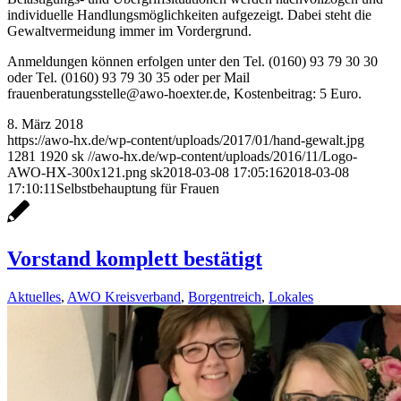
individuelle Handlungsmöglichkeiten aufgezeigt. Dabei steht die
Gewaltvermeidung immer im Vordergrund.
Anmeldungen können erfolgen unter den Tel. (0160) 93 79 30 30
oder Tel. (0160) 93 79 30 35 oder per Mail
frauenberatungsstelle@awo-hoexter.de, Kostenbeitrag: 5 Euro.
8. März 2018
https://awo-hx.de/wp-content/uploads/2017/01/hand-gewalt.jpg
1281
1920
sk
//awo-hx.de/wp-content/uploads/2016/11/Logo-
AWO-HX-300x121.png
sk
2018-03-08 17:05:16
2018-03-08
17:10:11
Selbstbehauptung für Frauen
Vorstand komplett bestätigt
Aktuelles
,
AWO Kreisverband
,
Borgentreich
,
Lokales