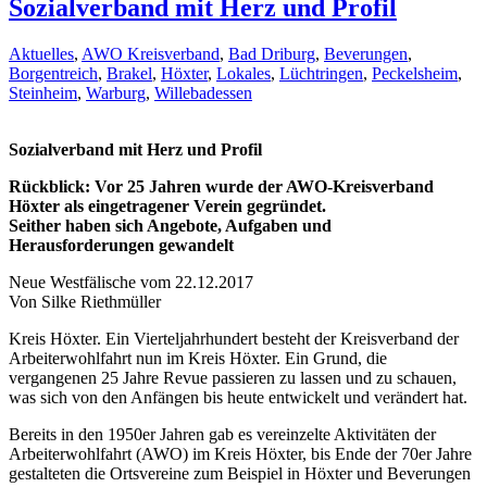
Sozialverband mit Herz und Profil
Aktuelles
,
AWO Kreisverband
,
Bad Driburg
,
Beverungen
,
Borgentreich
,
Brakel
,
Höxter
,
Lokales
,
Lüchtringen
,
Peckelsheim
,
Steinheim
,
Warburg
,
Willebadessen
Sozialverband mit Herz und Profil
Rückblick: Vor 25 Jahren wurde der AWO-Kreisverband
Höxter als eingetragener Verein gegründet.
Seither haben sich Angebote, Aufgaben und
Herausforderungen gewandelt
Neue Westfälische vom 22.12.2017
Von Silke Riethmüller
Kreis Höxter. Ein Vierteljahrhundert besteht der Kreisverband der
Arbeiterwohlfahrt nun im Kreis Höxter. Ein Grund, die
vergangenen 25 Jahre Revue passieren zu lassen und zu schauen,
was sich von den Anfängen bis heute entwickelt und verändert hat.
Bereits in den 1950er Jahren gab es vereinzelte Aktivitäten der
Arbeiterwohlfahrt (AWO) im Kreis Höxter, bis Ende der 70er Jahre
gestalteten die Ortsvereine zum Beispiel in Höxter und Beverungen