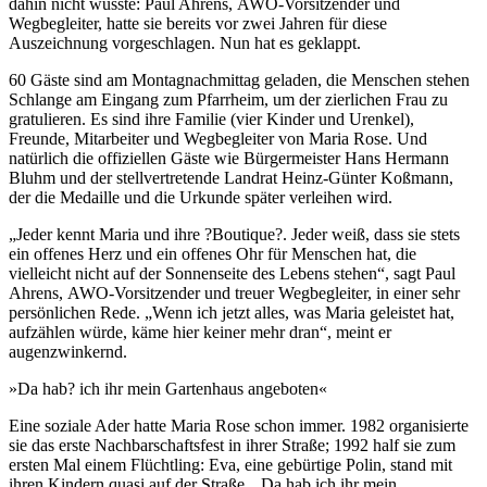
dahin nicht wusste: Paul Ahrens,
AWO
-Vorsitzender und
Wegbegleiter, hatte sie bereits vor zwei Jahren für diese
Auszeichnung vorgeschlagen. Nun hat es geklappt.
60 Gäste sind am Montagnachmittag geladen, die Menschen stehen
Schlange am Eingang zum Pfarrheim, um der zierlichen Frau zu
gratulieren. Es sind ihre Familie (vier Kinder und Urenkel),
Freunde, Mitarbeiter und Wegbegleiter von Maria Rose. Und
natürlich die offiziellen Gäste wie Bürgermeister Hans Hermann
Bluhm und der stellvertretende Landrat Heinz-Günter Koßmann,
der die Medaille und die Urkunde später verleihen wird.
„Jeder kennt Maria und ihre ?Boutique?. Jeder weiß, dass sie stets
ein offenes Herz und ein offenes Ohr für Menschen hat, die
vielleicht nicht auf der Sonnenseite des Lebens stehen“, sagt Paul
Ahrens,
AWO
-Vorsitzender und treuer Wegbegleiter, in einer sehr
persönlichen Rede. „Wenn ich jetzt alles, was Maria geleistet hat,
aufzählen würde, käme hier keiner mehr dran“, meint er
augenzwinkernd.
»Da hab? ich ihr mein Gartenhaus angeboten«
Eine soziale Ader hatte Maria Rose schon immer. 1982 organisierte
sie das erste Nachbarschaftsfest in ihrer Straße; 1992 half sie zum
ersten Mal einem Flüchtling: Eva, eine gebürtige Polin, stand mit
ihren Kindern quasi auf der Straße. „Da hab ich ihr mein