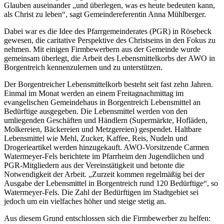
Glauben auseinander „und überlegen, was es heute bedeuten kann,
als Christ zu leben“, sagt Gemeindereferentin Anna Mühlberger.
Dabei war es die Idee des Pfarrgemeinderates (PGR) in Rösebeck
gewesen, die caritative Perspektive des Christseins in den Fokus zu
nehmen. Mit einigen Firmbewerbern aus der Gemeinde wurde
gemeinsam überlegt, die Arbeit des Lebensmittelkorbs der AWO in
Borgentreich kennenzulernen und zu unterstützen.
Der Borgentreicher Lebensmittelkorb besteht seit fast zehn Jahren.
Einmal im Monat werden an einem Freitagnachmittag im
evangelischen Gemeindehaus in Borgentreich Lebensmittel an
Bedürftige ausgegeben. Die Lebensmittel werden von den
umliegenden Geschäften und Händlern (Supermärkte, Hofläden,
Molkereien, Bäckereien und Metzgereien) gespendet. Haltbare
Lebensmittel wie Mehl, Zucker, Kaffee, Reis, Nudeln und
Drogerieartikel werden hinzugekauft. AWO-Vorsitzende Carmen
Watermeyer-Fels berichtete im Pfarrheim den Jugendlichen und
PGR-Mitgliedern aus der Vereinstätigkeit und betonte die
Notwendigkeit der Arbeit. „Zurzeit kommen regelmäßig bei der
Ausgabe der Lebensmittel in Borgentreich rund 120 Bedürftige“, so
Watermeyer-Fels. Die Zahl der Bedürftigen im Stadtgebiet sei
jedoch um ein vielfaches höher und steige stetig an.
Aus diesem Grund entschlossen sich die Firmbewerber zu helfen: