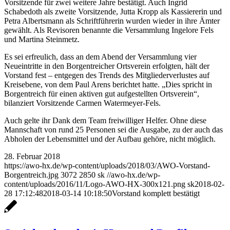
Vorsitzende für zwei weitere Jahre bestätigt. Auch Ingrid
Schabedoth als zweite Vorsitzende, Jutta Kropp als Kassiererin und
Petra Albertsmann als Schriftführerin wurden wieder in ihre Ämter
gewählt. Als Revisoren benannte die Versammlung Ingelore Fels
und Martina Steinmetz.
Es sei erfreulich, dass an dem Abend der Versammlung vier
Neueintritte in den Borgentreicher Ortsverein erfolgten, hält der
Vorstand fest – entgegen des Trends des Mitgliederverlustes auf
Kreisebene, von dem Paul Arens berichtet hatte. „Dies spricht in
Borgentreich für einen aktiven gut aufgestellten Ortsverein“,
bilanziert Vorsitzende Carmen Watermeyer-Fels.
Auch gelte ihr Dank dem Team freiwilliger Helfer. Ohne diese
Mannschaft von rund 25 Personen sei die Ausgabe, zu der auch das
Abholen der Lebensmittel und der Aufbau gehöre, nicht möglich.
28. Februar 2018
https://awo-hx.de/wp-content/uploads/2018/03/AWO-Vorstand-
Borgentreich.jpg
3072
2850
sk
//awo-hx.de/wp-
content/uploads/2016/11/Logo-AWO-HX-300x121.png
sk
2018-02-
28 17:12:48
2018-03-14 10:18:50
Vorstand komplett bestätigt