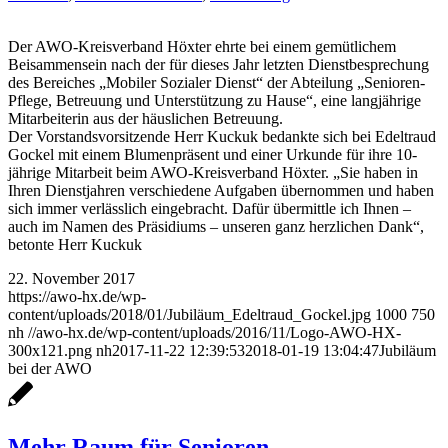
Der AWO-Kreisverband Höxter ehrte bei einem gemütlichem
Beisammensein nach der für dieses Jahr letzten Dienstbesprechung
des Bereiches „Mobiler Sozialer Dienst“ der Abteilung „Senioren-
Pflege, Betreuung und Unterstützung zu Hause“, eine langjährige
Mitarbeiterin aus der häuslichen Betreuung.
Der Vorstandsvorsitzende Herr Kuckuk bedankte sich bei Edeltraud
Gockel mit einem Blumenpräsent und einer Urkunde für ihre 10-
jährige Mitarbeit beim AWO-Kreisverband Höxter. „Sie haben in
Ihren Dienstjahren verschiedene Aufgaben übernommen und haben
sich immer verlässlich eingebracht. Dafür übermittle ich Ihnen –
auch im Namen des Präsidiums – unseren ganz herzlichen Dank“,
betonte Herr Kuckuk
22. November 2017
https://awo-hx.de/wp-
content/uploads/2018/01/Jubiläum_Edeltraud_Gockel.jpg
1000
750
nh
//awo-hx.de/wp-content/uploads/2016/11/Logo-AWO-HX-
300x121.png
nh
2017-11-22 12:39:53
2018-01-19 13:04:47
Jubiläum
bei der AWO
Mehr Raum für Senioren