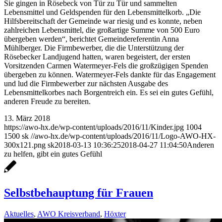
Sie gingen in Rösebeck von Tür zu Tür und sammelten
Lebensmittel und Geldspenden für den Lebensmittelkorb. „Die
Hilfsbereitschaft der Gemeinde war riesig und es konnte, neben
zahlreichen Lebensmittel, die großartige Summe von 500 Euro
übergeben werden“, berichtet Gemeindereferentin Anna
Mühlberger. Die Firmbewerber, die die Unterstützung der
Rösebecker Landjugend hatten, waren begeistert, der ersten
Vorsitzenden Carmen Watermeyer-Fels die großzügigen Spenden
übergeben zu können. Watermeyer-Fels dankte für das Engagement
und lud die Firmbewerber zur nächsten Ausgabe des
Lebensmittelkorbes nach Borgentreich ein. Es sei ein gutes Gefühl,
anderen Freude zu bereiten.
13. März 2018
https://awo-hx.de/wp-content/uploads/2016/11/Kinder.jpg
1004
1500
sk
//awo-hx.de/wp-content/uploads/2016/11/Logo-AWO-HX-
300x121.png
sk
2018-03-13 10:36:25
2018-04-27 11:04:50
Anderen
zu helfen, gibt ein gutes Gefühl
Selbstbehauptung für Frauen
Aktuelles
,
AWO Kreisverband
,
Höxter