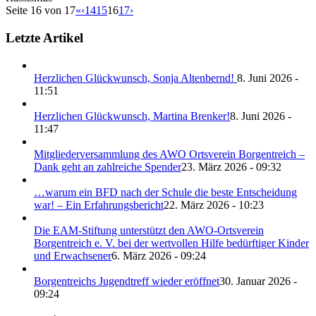
Seite 16 von 17
«
‹
14
15
16
17
›
Letzte Artikel
Herzlichen Glückwunsch, Sonja Altenbernd!
8. Juni 2026 -
11:51
Herzlichen Glückwunsch, Martina Brenker!
8. Juni 2026 -
11:47
Mitgliederversammlung des AWO Ortsverein Borgentreich –
Dank geht an zahlreiche Spender
23. März 2026 - 09:32
…warum ein BFD nach der Schule die beste Entscheidung
war! – Ein Erfahrungsbericht
22. März 2026 - 10:23
Die EAM-Stiftung unterstützt den AWO-Ortsverein
Borgentreich e. V. bei der wertvollen Hilfe bedürftiger Kinder
und Erwachsener
6. März 2026 - 09:24
Borgentreichs Jugendtreff wieder eröffnet
30. Januar 2026 -
09:24