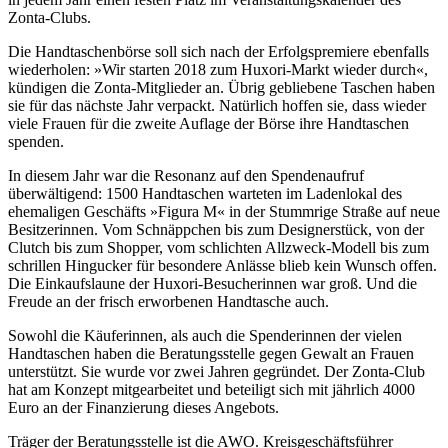
Zonta-Clubs.
Die Handtaschenbörse soll sich nach der Erfolgspremiere ebenfalls
wiederholen: »Wir starten 2018 zum Huxori-Markt wieder durch«,
kündigen die Zonta-Mitglieder an. Übrig gebliebene Taschen haben
sie für das nächste Jahr verpackt. Natürlich hoffen sie, dass wieder
viele Frauen für die zweite Auflage der Börse ihre Handtaschen
spenden.
In diesem Jahr war die Resonanz auf den Spendenaufruf
überwältigend: 1500 Handtaschen warteten im Ladenlokal des
ehemaligen Geschäfts »Figura M« in der Stummrige Straße auf neue
Besitzerinnen. Vom Schnäppchen bis zum Designerstück, von der
Clutch bis zum Shopper, vom schlichten Allzweck-Modell bis zum
schrillen Hingucker für besondere Anlässe blieb kein Wunsch offen.
Die Einkaufslaune der Huxori-Besucherinnen war groß. Und die
Freude an der frisch erworbenen Handtasche auch.
Sowohl die Käuferinnen, als auch die Spenderinnen der vielen
Handtaschen haben die Beratungsstelle gegen Gewalt an Frauen
unterstützt. Sie wurde vor zwei Jahren gegründet. Der Zonta-Club
hat am Konzept mitgearbeitet und beteiligt sich mit jährlich 4000
Euro an der Finanzierung dieses Angebots.
Träger der Beratungsstelle ist die AWO. Kreisgeschäftsführer