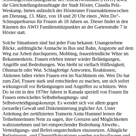
die Gleichstellungsbeauftragte der Stadt Höxter, Claudia Pelz-
Weskamp, bieten anlässlich der Höxteraner Frauenaktionswochen
am Dienstag, 13. März, von 18 und 20 Uhr einen „Wen Do“-
Schnupperkursus für Frauen ab 18 Jahren an. Dieser findet in den
Räumen des AWO Familienstützpunktes an der Gartenstraße 7 in
Höxter statt.
Solche Situationen sind fast jeder Frau bekannt: Unangenehme
Blicke, aufdringliche Anmache in Bus und Bahn, Angstorte auf dem
Weg zur Arbeit durchqueren, Mobbing, frauenfeindliche Witze im
Bekanntenkreis. Frauen erleben immer wieder Belästigungen,
Angriffe und Bedrohungen. Was bleibt ist vielfach Hilflosigkeit,
Ohnmacht oder Wut. Schlagfertige Antworten, Reaktionen,
Aktionen fallen vielen Frauen erst im Nachhinein ein. Wen Do hat
zum Ziel, Frauen stark und entschieden zu machen, um sich sofort
wirkungsvoll vor Belästigungen und Angriffen zu schützen. Wen
Do ist ein in den 1970er Jahren in Kanada speziell von Frauen für
Frauen entwickeltes Selbstbehauptungs- und
Selbstverteidigungskonzept. Es wendet sich vor allem gegen
(sexuelle) Gewalt und Diskriminierung jeglicher Art. Unter
Anleitung der zertifizierten Trainerin Anita Hummel lernen die
Teilnehmerinnen Nein zu sagen, ihre Grenzen und Möglichkeiten
wahrzunehmen und bei entsprechender Bedrohung Abwehr-,
Verteidigungs- und Befrei-ungstechniken einzusetzen. Alltägliche
Belästigungs- und Übergriffsituationen werden nachvollzogen und