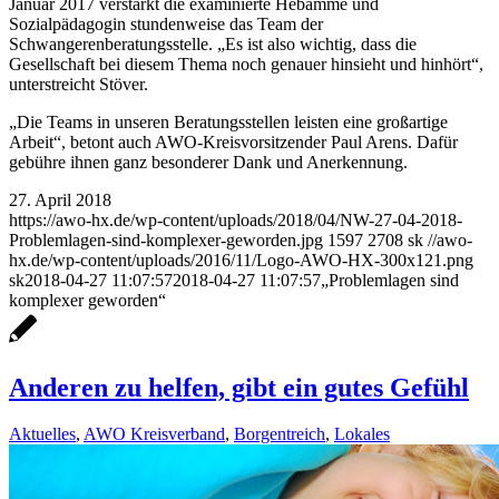
Januar 2017 verstärkt die examinierte Hebamme und
Sozialpädagogin stundenweise das Team der
Schwangerenberatungsstelle. „Es ist also wichtig, dass die
Gesellschaft bei diesem Thema noch genauer hinsieht und hinhört“,
unterstreicht Stöver.
„Die Teams in unseren Beratungsstellen leisten eine großartige
Arbeit“, betont auch AWO-Kreisvorsitzender Paul Arens. Dafür
gebühre ihnen ganz besonderer Dank und Anerkennung.
27. April 2018
https://awo-hx.de/wp-content/uploads/2018/04/NW-27-04-2018-
Problemlagen-sind-komplexer-geworden.jpg
1597
2708
sk
//awo-
hx.de/wp-content/uploads/2016/11/Logo-AWO-HX-300x121.png
sk
2018-04-27 11:07:57
2018-04-27 11:07:57
„Problemlagen sind
komplexer geworden“
Anderen zu helfen, gibt ein gutes Gefühl
Aktuelles
,
AWO Kreisverband
,
Borgentreich
,
Lokales