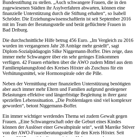
Bundesstiftung zu stellen. „Auch schwangere Frauen, die in den
zugewiesenen Städten ihr Asylverfahren abwarten, können eine
finanzielle Unterstützung durch die Stiftung erhalten“, so Isabell
Schröder. Die Erziehungswissenschaftlerin ist seit September 2016
mit im Team der Beratungsstelle und berät geflüchtete Frauen in
Bad Driburg.
Die durchschnittliche Hilfe betrug 456 Euro. „Im Vergleich zu 2016
wurden im vergangenen Jahr 28 Anträge mehr gestellt“, sagt
Diplom-Sozialpädagogin Silke Niggemann-Boffer. Dies zeige, dass
immer mehr Schwangere über ein sehr geringes Einkommen
verfügen. 42 Frauen erhielten über die AWO zudem Mittel aus dem
Familienplanungsfond des Kreises Höxter als Zuschuss für ein
Verhütungsmittel, wie Hormonspirale oder die Pille.
Neben der Vermittlung einer finanziellen Unterstützung benötigten
aber auch immer mehr Eltern und Familien aufgrund gestiegener
Belastungen effektive und längerfristige Begleitung in ihrer ganz
speziellen Lebenssituation. „Die Problemlagen sind viel komplexer
geworden“, betont Niggemann-Boffer.
Ein immer wichtiger werdendes Thema sei zudem Gewalt gegen
Frauen. „Eine Schwangerschaft oder die Geburt eines Kindes
können der Auslöser einer Gewaltspirale sein“, weiß Mareike Stöver
von der AWO-Frauenberatungsstelle für den Kreis Höxter. Seit