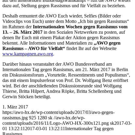
auf den anstehenden Bundestagswahlkampf – ruft die AWO wieder
dazu auf, Stellung gegen Rassismus und für Vielfalt zu beziehen.
Deshalb ermuntert die AWO Euch wieder, Selfies (Bilder oder
Videoclips von Euch) unter dem Motto „Ich bin gegen Rassismus“
im Rahmen der
Internationalen Wochen gegen Rassismus vom
13. – 26. März 2017
in den Sozialen Netzwerken zu posten, auf
denen Ihr Euch mit einem Plakat der Aktion gegen Rassismus
bekennt. Alle Informationen und Materialien zu
„AWO gegen
Rassismus – AWO für Vielfalt“
findet Ihr auf der Webseite
www.kampagnen.awo.org
.
Darüber hinaus veranstaltet der AWO Bundesverband am
Internationalen Tag gegen Rassismus, am 21. März 2017 in Berlin
ein Diskussionsforum „Vorurteile, Ressentiments und Populismus“,
das mit einem Impulsreferat von Prof. Dr. Wolfgang Benz eröffnet
wird. Bei der anschließenden Diskussionsrunde sind Wolfgang
Thierse, Britta Hilpert, Andrea Röpke, Britta Schellenberg und
Gerwin Stöcken beteiligt.
1. März 2017
https://awo-hx.de/wp-content/uploads/2017/03/awo-gegen-
rassismus.jpg
925
1280
sk
//awo-hx.de/wp-
content/uploads/2016/11/Logo-AWO-HX-300x121.png
sk
2017-03-
01 13:22:11
2017-03-01 13:22:11
Internationaler Tag gegen
Rassismus