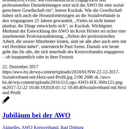
professionellen Dienstleistungen setzt sich die AWO für eine sozial
gerechtere Gesellschaft ein“, betont Kuckuk. Wie die Gesellschaft
haben sich auch die Herausforderungen an die Sozialverbände in
den vergangenen 25 Jahren gewandelt. „Vieles ist nicht immer
planbar, die Dinge entwickeln sich“, so Kuckuk. Wichtigstes
Merkmal der Entwicklung der AWO im Kreis Höxter sei sicher eine
zunehmende Professionalisierung. „Neben der professionellen
Arbeit, die unsere Mitarbeiter leisten, sind sie alle aber auch stets mit
viel Herzblut dabei“, unterstreicht Paul Arens. Damals wie heute
gelte das für alle, die sich innerhalb des Kreisverbandes engagieren
– ob hauptamtlich oder in ihrer Freizeit.
22. Dezember 2017
https://awo-hx.de/wp-content/uploads/2018/01/NW-22-12-2017-
Sozialverband-mit-Herz-und-Profil.jpg
2190
2686
sk
//awo-
hx.de/wp-content/uploads/2016/11/Logo-AWO-HX-300x121.png
sk
2017-12-22 10:46:19
2018-01-12 10:49:46
Sozialverband mit Herz
und Profil
Jubiläum bei der AWO
Aktuelles
,
AWO Kreisverband
,
Bad Driburg