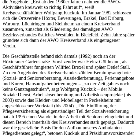
die Angebote. „Erst ab den 1980er Jahren nahmen die AWO-
Aktivitäten kreisweit so richtig Fahrt auf“, weiß
Kreisgeschäftsführer Wolfgang Kuckuk. Im Januar 1982 schlossen
sich die Ortsvereine Höxter, Beverungen, Brakel, Bad Driburg,
Warburg, Lüchtringen und Steinheim zu einem Kreisverband
zusammen, zunächst als Gliederung des damaligen AWO-
Bezirksverbandes östliches Westfalen in Bielefeld. Zehn Jahre später
gründete sich dann der AWO-Kreisverband als eingetragener
Verein.
Die Geschäftsstelle befand sich damals (1992) noch an der
Höxteraner Gartenstraße. Vorsitzender war Heinz Göhlmann, als
Geschäftsführer fungierten Wilfried Brexel und später Detlef Stall.
Zu den Angeboten des Kreisverbandes zählten Beratungsangebote
(Sozial- und Seniorenberatung, Aussiedlerberatung), Ferienangebote
und Kuren, Hausaufgabenbetreuungen – „zu der Zeit gab es noch
keine Ganztagsschulen“, sagt Wolfgang Kuckuk – der Mobile
Soziale Dienst, Arbeitslosenberatung und Arbeitslosenprojekte (bis
2003) sowie das Kleider- und Möbellager in Peckelsheim mit
angeschlossener Werkstatt (bis 2004). „Die Einführung der
Pflegeversicherung als eigenständiger Teil der Sozialversicherung
hat ab 1995 einen Wandel in der Arbeit mit Senioren eingeleitet und
diesen Bereich innerhalb des Kreisverbandes stark geprägt. Dadurch
war die gesetzliche Basis für den Aufbau unseres Ambulanten
Pflegedienstes gelegt“, betonen Kuckuk und Präsidiumsvorsitzender