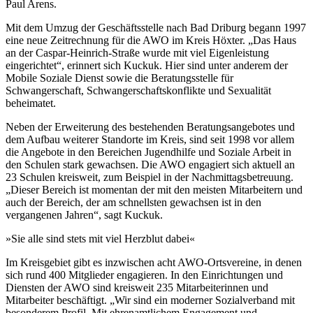
Paul Arens.
Mit dem Umzug der Geschäftsstelle nach Bad Driburg begann 1997
eine neue Zeitrechnung für die AWO im Kreis Höxter. „Das Haus
an der Caspar-Heinrich-Straße wurde mit viel Eigenleistung
eingerichtet“, erinnert sich Kuckuk. Hier sind unter anderem der
Mobile Soziale Dienst sowie die Beratungsstelle für
Schwangerschaft, Schwangerschaftskonflikte und Sexualität
beheimatet.
Neben der Erweiterung des bestehenden Beratungsangebotes und
dem Aufbau weiterer Standorte im Kreis, sind seit 1998 vor allem
die Angebote in den Bereichen Jugendhilfe und Soziale Arbeit in
den Schulen stark gewachsen. Die AWO engagiert sich aktuell an
23 Schulen kreisweit, zum Beispiel in der Nachmittagsbetreuung.
„Dieser Bereich ist momentan der mit den meisten Mitarbeitern und
auch der Bereich, der am schnellsten gewachsen ist in den
vergangenen Jahren“, sagt Kuckuk.
»Sie alle sind stets mit viel Herzblut dabei«
Im Kreisgebiet gibt es inzwischen acht AWO-Ortsvereine, in denen
sich rund 400 Mitglieder engagieren. In den Einrichtungen und
Diensten der AWO sind kreisweit 235 Mitarbeiterinnen und
Mitarbeiter beschäftigt. „Wir sind ein moderner Sozialverband mit
besonderem Profil. Mit ehrenamtlichem Engagement und