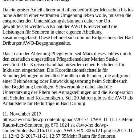
Da ein großer Anteil älterer und pflegebedürftiger Menschen bis ins
hohe Alter in einer vertrauten Umgebung leben wolle, müssten die
entsprechenden Unterstützungsleistungen daher vor Ort
gewährleistet werden. Also hat der AWO-Kreisverband die
Leistungen für Senioren in einer eigenen Abteilung
zusammengefasst. Diese befindet sich nun im Erdgeschoss der Bad
Driburger AWO-Begegnungsstätte.
Das Team der Abteilung Pflege wird seit März dieses Jahres durch
den zusätzlich eingestellten Pflegedienstleiter Marian Suska
verstärkt. Der Kreisverband hat außerdem einen Fachdienst für
Inklusion eingerichtet. Die Koordinationsfachstelle für
Schulbegleitungen unterstützt Familien mit Kindern, die aufgrund
einer Behinderung oder Entwicklungsstörung beim Schulbesuch
eine Begleitung benötigen. Schwerpunkte dabei sind die
Unterstützung der Eltern bei Antragstellungen und die Kooperation
mit Schulen und Kostenträgern. Seit 20 Jahren gibt es die AWO als
Anlaufstelle für Bedürftige in Bad Driburg.
11. November 2017
https://awo-hx.de/wp-content/uploads/2017/11/WB-11-11-17-Mehr-
Raum-fuer-Senioren.jpg
670
1024
sk
//awo-hx.de/wp-
content/uploads/2016/11/Logo-AWO-HX-300x121.png
sk
2017-11-
11 12:42:24
2017-11-21 12:57:55
Mehr Raum für Senioren