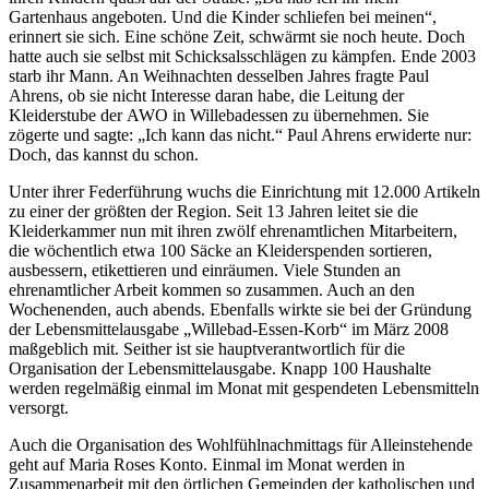
Gartenhaus angeboten. Und die Kinder schliefen bei meinen“,
erinnert sie sich. Eine schöne Zeit, schwärmt sie noch heute. Doch
hatte auch sie selbst mit Schicksalsschlägen zu kämpfen. Ende 2003
starb ihr Mann. An Weihnachten desselben Jahres fragte Paul
Ahrens, ob sie nicht Interesse daran habe, die Leitung der
Kleiderstube der
AWO
in Willebadessen zu übernehmen. Sie
zögerte und sagte: „Ich kann das nicht.“ Paul Ahrens erwiderte nur:
Doch, das kannst du schon.
Unter ihrer Federführung wuchs die Einrichtung mit 12.000 Artikeln
zu einer der größten der Region. Seit 13 Jahren leitet sie die
Kleiderkammer nun mit ihren zwölf ehrenamtlichen Mitarbeitern,
die wöchentlich etwa 100 Säcke an Kleiderspenden sortieren,
ausbessern, etikettieren und einräumen. Viele Stunden an
ehrenamtlicher Arbeit kommen so zusammen. Auch an den
Wochenenden, auch abends. Ebenfalls wirkte sie bei der Gründung
der Lebensmittelausgabe „Willebad-Essen-Korb“ im März 2008
maßgeblich mit. Seither ist sie hauptverantwortlich für die
Organisation der Lebensmittelausgabe. Knapp 100 Haushalte
werden regelmäßig einmal im Monat mit gespendeten Lebensmitteln
versorgt.
Auch die Organisation des Wohlfühlnachmittags für Alleinstehende
geht auf Maria Roses Konto. Einmal im Monat werden in
Zusammenarbeit mit den örtlichen Gemeinden der katholischen und