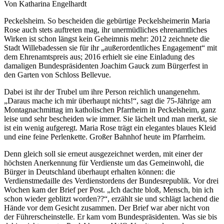
Von Katharina Engelhardt
Peckelsheim. So bescheiden die gebürtige Peckelsheimerin Maria
Rose auch stets auftreten mag, ihr unermüdliches ehrenamtliches
Wirken ist schon längst kein Geheimnis mehr: 2012 zeichnete die
Stadt Willebadessen sie für ihr „außerordentliches Engagement“ mit
dem Ehrenamtspreis aus; 2016 erhielt sie eine Einladung des
damaligen Bundespräsidenten Joachim Gauck zum Bürgerfest in
den Garten von Schloss Bellevue.
Dabei ist ihr der Trubel um ihre Person reichlich unangenehm.
„Daraus mache ich mir überhaupt nichts!“, sagt die 75-Jährige am
Montagnachmittag im katholischen Pfarrheim in Peckelsheim, ganz
leise und sehr bescheiden wie immer. Sie lächelt und man merkt, sie
ist ein wenig aufgeregt. Maria Rose trägt ein elegantes blaues Kleid
und eine feine Perlenkette. Großer Bahnhof heute im Pfarrheim.
Denn gleich soll sie erneut ausgezeichnet werden, mit einer der
höchsten Anerkennung für Verdienste um das Gemeinwohl, die
Bürger in Deutschland überhaupt erhalten können: die
Verdienstmedaille des Verdienstordens der Bundesrepublik. Vor drei
Wochen kam der Brief per Post. „Ich dachte bloß, Mensch, bin ich
schon wieder geblitzt worden??“, erzählt sie und schlägt lachend die
Hände vor dem Gesicht zusammen. Der Brief war aber nicht von
der Führerscheinstelle. Er kam vom Bundespräsidenten. Was sie bis