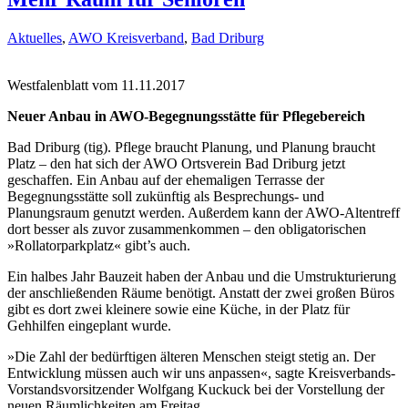
Aktuelles
,
AWO Kreisverband
,
Bad Driburg
Westfalenblatt vom 11.11.2017
Neuer Anbau in AWO-Begegnungsstätte für Pflegebereich
Bad Driburg (tig). Pflege braucht Planung, und Planung braucht
Platz – den hat sich der AWO Ortsverein Bad Driburg jetzt
geschaffen. Ein Anbau auf der ehemaligen Terrasse der
Begegnungsstätte soll zukünftig als Besprechungs- und
Planungsraum genutzt werden. Außerdem kann der AWO-Altentreff
dort besser als zuvor zusammenkommen – den obligatorischen
»Rollatorparkplatz« gibt’s auch.
Ein halbes Jahr Bauzeit haben der Anbau und die Umstrukturierung
der anschließenden Räume benötigt. Anstatt der zwei großen Büros
gibt es dort zwei kleinere sowie eine Küche, in der Platz für
Gehhilfen eingeplant wurde.
»Die Zahl der bedürftigen älteren Menschen steigt stetig an. Der
Entwicklung müssen auch wir uns anpassen«, sagte Kreisverbands-
Vorstandsvorsitzender Wolfgang Kuckuck bei der Vorstellung der
neuen Räumlichkeiten am Freitag.