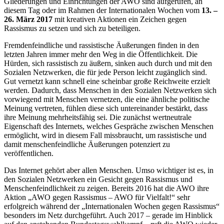
Gliederungen und Einrichtungen der AWO sind aufgerufen, an
diesem Tag oder im Rahmen der Internationalen Wochen vom
13. –
26. März 2017
mit kreativen Aktionen ein Zeichen gegen
Rassismus zu setzen und sich zu beteiligen.
Fremdenfeindliche und rassistische Äußerungen finden in den
letzten Jahren immer mehr den Weg in die Öffentlichkeit. Die
Hürden, sich rassistisch zu äußern, sinken auch durch und mit den
Sozialen Netzwerken, die für jede Person leicht zugänglich sind.
Gut vernetzt kann schnell eine scheinbar große Reichweite erzielt
werden. Dadurch, dass Menschen in den Sozialen Netzwerken sich
vorwiegend mit Menschen vernetzen, die eine ähnliche politische
Meinung vertreten, fühlen diese sich untereinander bestärkt, dass
ihre Meinung mehrheitsfähig sei. Die zunächst wertneutrale
Eigenschaft des Internets, welches Gespräche zwischen Menschen
ermöglicht, wird in diesem Fall missbraucht, um rassistische und
damit menschenfeindliche Äußerungen potenziert zu
veröffentlichen.
Das Internet gehört aber allen Menschen. Umso wichtiger ist es, in
den Sozialen Netzwerken ein Gesicht gegen Rassismus und
Menschenfeindlichkeit zu zeigen. Bereits 2016 hat die AWO ihre
Aktion „AWO gegen Rassismus – AWO für Vielfalt!“ sehr
erfolgreich während der „Internationalen Wochen gegen Rassismus“
besonders im Netz durchgeführt. Auch 2017 – gerade im Hinblick