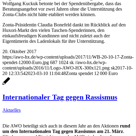
Wolfgang Kuckuk betonte bei der Spendenübergabe, dass das
Beratungsangebot vor zwei Jahren ohne die Unterstützung des
Zonta-Clubs nicht hätte etabliert werden können.
Zonta-Präsidentin Claudia Bonefeld dankt im Rückblick auf den
Huxori-Markt den vielen Taschen-Spenderinnen, den
einkaufsfreudigen Kundinnen und nicht zuletzt auch der
Eigentümerin des Ladenlokals für ihre Unterstützung.
20. Oktober 2017
https://awo-hx.de/wp-content/uploads/2017/11/WB-20-10-17-Zonta-
spendet-12000-Euro.jpg
687
1024
sk
//awo-hx.de/wp-
content/uploads/2016/11/Logo-AWO-HX-300x121.png
sk
2017-10-
20 12:33:54
2023-03-10 11:04:48
Zonta spendet 12 000 Euro
Internationaler Tag gegen Rassismus
Aktuelles
Die AWO beteiligt sich auch in diesem Jahr an den Aktionen
rund
um den Internationalen Tag gegen Rassismus am 21. März
.