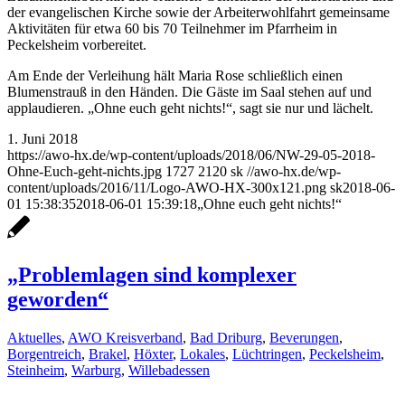
der evangelischen Kirche sowie der Arbeiterwohlfahrt gemeinsame
Aktivitäten für etwa 60 bis 70 Teilnehmer im Pfarrheim in
Peckelsheim vorbereitet.
Am Ende der Verleihung hält Maria Rose schließlich einen
Blumenstrauß in den Händen. Die Gäste im Saal stehen auf und
applaudieren. „Ohne euch geht nichts!“, sagt sie nur und lächelt.
1. Juni 2018
https://awo-hx.de/wp-content/uploads/2018/06/NW-29-05-2018-
Ohne-Euch-geht-nichts.jpg
1727
2120
sk
//awo-hx.de/wp-
content/uploads/2016/11/Logo-AWO-HX-300x121.png
sk
2018-06-
01 15:38:35
2018-06-01 15:39:18
„Ohne euch geht nichts!“
„Problemlagen sind komplexer
geworden“
Aktuelles
,
AWO Kreisverband
,
Bad Driburg
,
Beverungen
,
Borgentreich
,
Brakel
,
Höxter
,
Lokales
,
Lüchtringen
,
Peckelsheim
,
Steinheim
,
Warburg
,
Willebadessen