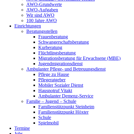
AWO-Grundwerte
AWO-Aufgaben
Wir sind AWO
100 Jahre AWO
Einrichtungen
Beratungsstellen
Frauenberatung
Schwangerschaftsberatung
Kurberatung
Flüchtlingsberatung
Migrationsberatung für Erwachsene (MBE)
Jugendmigrationsdienst
Ambulanter Pflege- und Betreuungsdienst
Pflege zu Hause
Pflegeratgeber
Mobiler Sozialer Dienst
Hausnotruf Vitakt
Ambulanter Demenz-Service
Familie – Jugend – Schule
Familienstützpunkt Steinheim
Familienstützpunkt Höxter
Schule
Spielmobil
Termine
Jobs