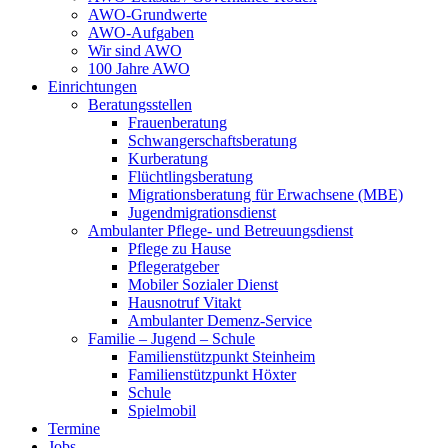
AWO-Grundwerte
AWO-Aufgaben
Wir sind AWO
100 Jahre AWO
Einrichtungen
Beratungsstellen
Frauenberatung
Schwangerschaftsberatung
Kurberatung
Flüchtlingsberatung
Migrationsberatung für Erwachsene (MBE)
Jugendmigrationsdienst
Ambulanter Pflege- und Betreuungsdienst
Pflege zu Hause
Pflegeratgeber
Mobiler Sozialer Dienst
Hausnotruf Vitakt
Ambulanter Demenz-Service
Familie – Jugend – Schule
Familienstützpunkt Steinheim
Familienstützpunkt Höxter
Schule
Spielmobil
Termine
Jobs