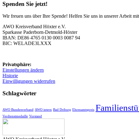
Spenden Sie jetzt!
Wir freuen uns über Ihre Spende! Helfen Sie uns in unserer Arbeit m
AWO Kreisverband Höxter e.V.
Sparkasse Paderborn-Detmold-Höxter
IBAN: DE86 4765 0130 0003 0087 94
BIC: WELADE3LXXX
Privatsphäre:
Einstellungen ändern
Historie
Einwilligungen widerrufen
Schlagwörter
Familienstü
AWO Bundesverband
AWO intern
Bad Driburg
Ehrenamtspreis
Verdienstmedaille
Vorstand