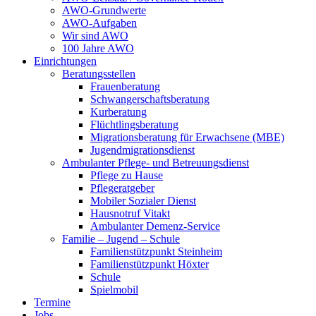
AWO-Grundwerte
AWO-Aufgaben
Wir sind AWO
100 Jahre AWO
Einrichtungen
Beratungsstellen
Frauenberatung
Schwangerschaftsberatung
Kurberatung
Flüchtlingsberatung
Migrationsberatung für Erwachsene (MBE)
Jugendmigrationsdienst
Ambulanter Pflege- und Betreuungsdienst
Pflege zu Hause
Pflegeratgeber
Mobiler Sozialer Dienst
Hausnotruf Vitakt
Ambulanter Demenz-Service
Familie – Jugend – Schule
Familienstützpunkt Steinheim
Familienstützpunkt Höxter
Schule
Spielmobil
Termine
Jobs