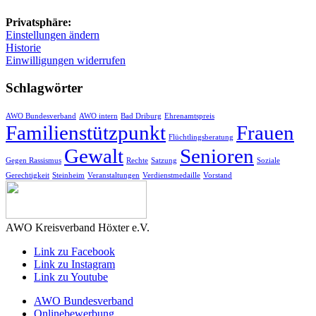
Privatsphäre:
Einstellungen ändern
Historie
Einwilligungen widerrufen
Schlagwörter
AWO Bundesverband
AWO intern
Bad Driburg
Ehrenamtspreis
Familienstützpunkt
Frauen
Flüchtlingsberatung
Gewalt
Senioren
Gegen Rassismus
Rechte
Satzung
Soziale
Gerechtigkeit
Steinheim
Veranstaltungen
Verdienstmedaille
Vorstand
AWO Kreisverband Höxter e.V.
Link zu Facebook
Link zu Instagram
Link zu Youtube
AWO Bundesverband
Onlinebewerbung