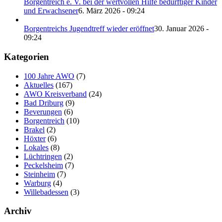
Borgentreich e. V. bei der wertvollen Hilfe bedürftiger Kinder
und Erwachsener
6. März 2026 - 09:24
Borgentreichs Jugendtreff wieder eröffnet
30. Januar 2026 -
09:24
Kategorien
100 Jahre AWO
(7)
Aktuelles
(167)
AWO Kreisverband
(24)
Bad Driburg
(9)
Beverungen
(6)
Borgentreich
(10)
Brakel
(2)
Höxter
(6)
Lokales
(8)
Lüchtringen
(2)
Peckelsheim
(7)
Steinheim
(7)
Warburg
(4)
Willebadessen
(3)
Archiv