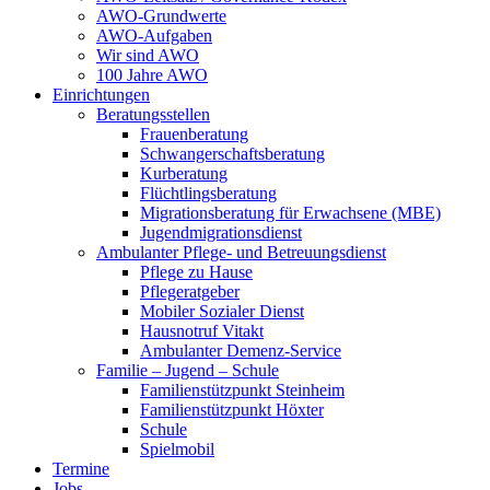
AWO-Grundwerte
AWO-Aufgaben
Wir sind AWO
100 Jahre AWO
Einrichtungen
Beratungsstellen
Frauenberatung
Schwangerschaftsberatung
Kurberatung
Flüchtlingsberatung
Migrationsberatung für Erwachsene (MBE)
Jugendmigrationsdienst
Ambulanter Pflege- und Betreuungsdienst
Pflege zu Hause
Pflegeratgeber
Mobiler Sozialer Dienst
Hausnotruf Vitakt
Ambulanter Demenz-Service
Familie – Jugend – Schule
Familienstützpunkt Steinheim
Familienstützpunkt Höxter
Schule
Spielmobil
Termine
Jobs