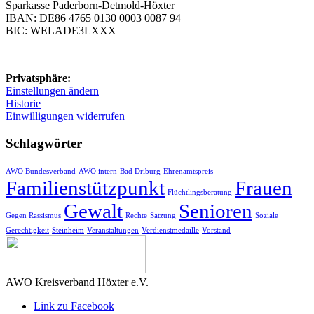
Sparkasse Paderborn-Detmold-Höxter
IBAN: DE86 4765 0130 0003 0087 94
BIC: WELADE3LXXX
Privatsphäre:
Einstellungen ändern
Historie
Einwilligungen widerrufen
Schlagwörter
AWO Bundesverband
AWO intern
Bad Driburg
Ehrenamtspreis
Familienstützpunkt
Frauen
Flüchtlingsberatung
Gewalt
Senioren
Gegen Rassismus
Rechte
Satzung
Soziale
Gerechtigkeit
Steinheim
Veranstaltungen
Verdienstmedaille
Vorstand
AWO Kreisverband Höxter e.V.
Link zu Facebook