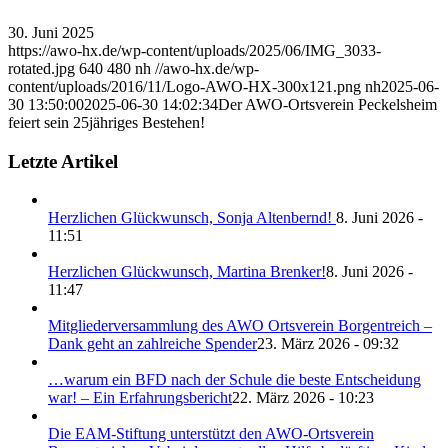
30. Juni 2025
https://awo-hx.de/wp-content/uploads/2025/06/IMG_3033-
rotated.jpg
640
480
nh
//awo-hx.de/wp-
content/uploads/2016/11/Logo-AWO-HX-300x121.png
nh
2025-06-
30 13:50:00
2025-06-30 14:02:34
Der AWO-Ortsverein Peckelsheim
feiert sein 25jähriges Bestehen!
Letzte Artikel
Herzlichen Glückwunsch, Sonja Altenbernd!
8. Juni 2026 -
11:51
Herzlichen Glückwunsch, Martina Brenker!
8. Juni 2026 -
11:47
Mitgliederversammlung des AWO Ortsverein Borgentreich –
Dank geht an zahlreiche Spender
23. März 2026 - 09:32
…warum ein BFD nach der Schule die beste Entscheidung
war! – Ein Erfahrungsbericht
22. März 2026 - 10:23
Die EAM-Stiftung unterstützt den AWO-Ortsverein