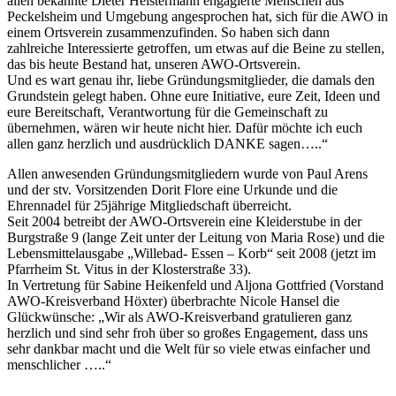
allen bekannte Dieter Heistermann engagierte Menschen aus
Peckelsheim und Umgebung angesprochen hat, sich für die AWO in
einem Ortsverein zusammenzufinden. So haben sich dann
zahlreiche Interessierte getroffen, um etwas auf die Beine zu stellen,
das bis heute Bestand hat, unseren AWO-Ortsverein.
Und es wart genau ihr, liebe Gründungsmitglieder, die damals den
Grundstein gelegt haben. Ohne eure Initiative, eure Zeit, Ideen und
eure Bereitschaft, Verantwortung für die Gemeinschaft zu
übernehmen, wären wir heute nicht hier. Dafür möchte ich euch
allen ganz herzlich und ausdrücklich DANKE sagen…..“
Allen anwesenden Gründungsmitgliedern wurde von Paul Arens
und der stv. Vorsitzenden Dorit Flore eine Urkunde und die
Ehrennadel für 25jährige Mitgliedschaft überreicht.
Seit 2004 betreibt der AWO-Ortsverein eine Kleiderstube in der
Burgstraße 9 (lange Zeit unter der Leitung von Maria Rose) und die
Lebensmittelausgabe „Willebad- Essen – Korb“ seit 2008 (jetzt im
Pfarrheim St. Vitus in der Klosterstraße 33).
In Vertretung für Sabine Heikenfeld und Aljona Gottfried (Vorstand
AWO-Kreisverband Höxter) überbrachte Nicole Hansel die
Glückwünsche: „Wir als AWO-Kreisverband gratulieren ganz
herzlich und sind sehr froh über so großes Engagement, dass uns
sehr dankbar macht und die Welt für so viele etwas einfacher und
menschlicher …..“