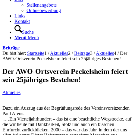
Stellenangebote
Onlinebewerbung
Links
Kontakt
Suche
Menü
Menü
Beiträge
Du bist hier:
Startseite
1
/
Aktuelles
2
/
Beiträge
3
/
Aktuelles
4
/
Der
AWO-Ortsverein Peckelsheim feiert sein 25jähriges Bestehen!
Der AWO-Ortsverein Peckelsheim feiert
sein 25jähriges Bestehen!
Aktuelles
Dazu ein Auszug aus der Begrüßungsrede des Vereinsvorsitzenden
Paul Arens:
„…Ein Vierteljahrhundert – das ist eine beachtliche Wegstrecke, auf
die wir heute mit Dankbarkeit, Stolz und auch ein bisschen
Ehrfurcht zurückblicken. 2000 – das war das Jahr, in dem der uns