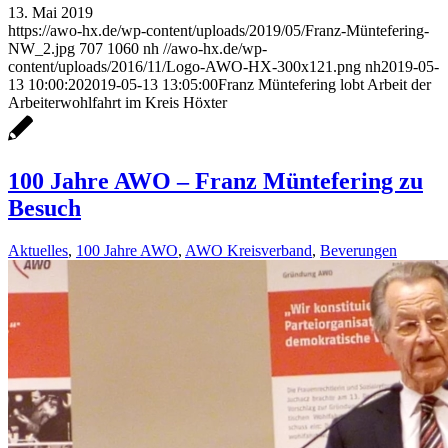
13. Mai 2019
https://awo-hx.de/wp-content/uploads/2019/05/Franz-Müntefering-
NW_2.jpg
707
1060
nh
//awo-hx.de/wp-
content/uploads/2016/11/Logo-AWO-HX-300x121.png
nh
2019-05-
13 10:00:20
2019-05-13 13:05:00
Franz Müntefering lobt Arbeit der
Arbeiterwohlfahrt im Kreis Höxter
100 Jahre AWO – Franz Müntefering zu
Besuch
Aktuelles
,
100 Jahre AWO
,
AWO Kreisverband
,
Beverungen