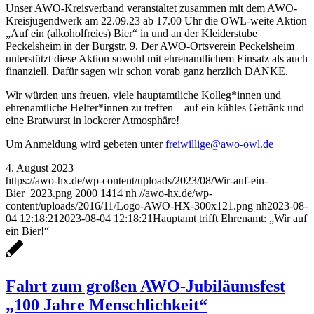
Unser AWO-Kreisverband veranstaltet zusammen mit dem AWO-
Kreisjugendwerk am 22.09.23 ab 17.00 Uhr die OWL-weite Aktion
„Auf ein (alkoholfreies) Bier“ in und an der Kleiderstube
Peckelsheim in der Burgstr. 9. Der AWO-Ortsverein Peckelsheim
unterstützt diese Aktion sowohl mit ehrenamtlichem Einsatz als auch
finanziell. Dafür sagen wir schon vorab ganz herzlich DANKE.
Wir würden uns freuen, viele hauptamtliche Kolleg*innen und
ehrenamtliche Helfer*innen zu treffen – auf ein kühles Getränk und
eine Bratwurst in lockerer Atmosphäre!
Um Anmeldung wird gebeten unter
freiwillige@awo-owl.de
4. August 2023
https://awo-hx.de/wp-content/uploads/2023/08/Wir-auf-ein-
Bier_2023.png
2000
1414
nh
//awo-hx.de/wp-
content/uploads/2016/11/Logo-AWO-HX-300x121.png
nh
2023-08-
04 12:18:21
2023-08-04 12:18:21
Hauptamt trifft Ehrenamt: „Wir auf
ein Bier!“
Fahrt zum großen AWO-Jubiläumsfest
„100 Jahre Menschlichkeit“