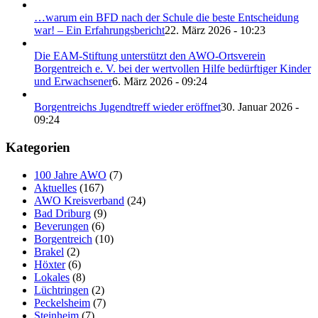
…warum ein BFD nach der Schule die beste Entscheidung
war! – Ein Erfahrungsbericht
22. März 2026 - 10:23
Die EAM-Stiftung unterstützt den AWO-Ortsverein
Borgentreich e. V. bei der wertvollen Hilfe bedürftiger Kinder
und Erwachsener
6. März 2026 - 09:24
Borgentreichs Jugendtreff wieder eröffnet
30. Januar 2026 -
09:24
Kategorien
100 Jahre AWO
(7)
Aktuelles
(167)
AWO Kreisverband
(24)
Bad Driburg
(9)
Beverungen
(6)
Borgentreich
(10)
Brakel
(2)
Höxter
(6)
Lokales
(8)
Lüchtringen
(2)
Peckelsheim
(7)
Steinheim
(7)