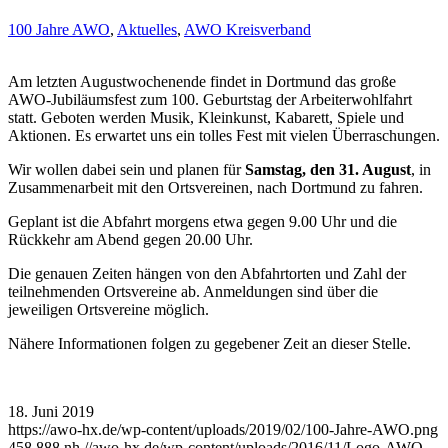
100 Jahre AWO
,
Aktuelles
,
AWO Kreisverband
Am letzten Augustwochenende findet in Dortmund das große
AWO-Jubiläumsfest zum 100. Geburtstag der Arbeiterwohlfahrt
statt. Geboten werden Musik, Kleinkunst, Kabarett, Spiele und
Aktionen. Es erwartet uns ein tolles Fest mit vielen Überraschungen.
Wir wollen dabei sein und planen für
Samstag, den 31. August
, in
Zusammenarbeit mit den Ortsvereinen, nach Dortmund zu fahren.
Geplant ist die Abfahrt morgens etwa gegen 9.00 Uhr und die
Rückkehr am Abend gegen 20.00 Uhr.
Die genauen Zeiten hängen von den Abfahrtorten und Zahl der
teilnehmenden Ortsvereine ab. Anmeldungen sind über die
jeweiligen Ortsvereine möglich.
Nähere Informationen folgen zu gegebener Zeit an dieser Stelle.
18. Juni 2019
https://awo-hx.de/wp-content/uploads/2019/02/100-Jahre-AWO.png
458
888
nh
//awo-hx.de/wp-content/uploads/2016/11/Logo-AWO-