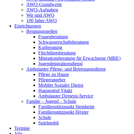
AWO-Grundwerte
AWO-Aufgaben
Wir sind AWO
100 Jahre AWO
Einrichtungen
Beratungsstellen
Frauenberatung
Schwangerschaftsberatung
Kurberatung
Flüchtlingsberatung
Migrationsberatung für Erwachsene (MBE)
Jugendmigrationsdienst
Ambulanter Pflege- und Betreuungsdienst
Pflege zu Hause
Pflegeratgeber
Mobiler Sozialer Dienst
Hausnotruf Vitakt
Ambulanter Demenz-Service
Familie – Jugend – Schule
Familienstützpunkt Steinheim
Familienstützpunkt Höxter
Schule
Spielmobil
Termine
Jobs