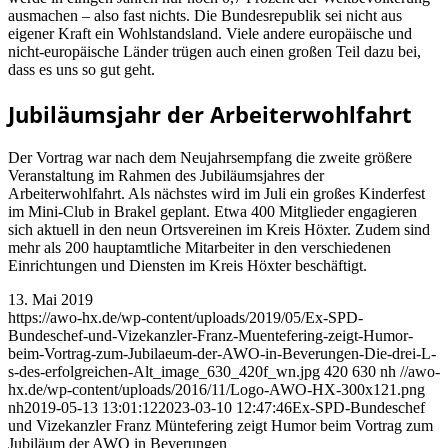
ausmachen – also fast nichts. Die Bundesrepublik sei nicht aus
eigener Kraft ein Wohlstandsland. Viele andere europäische und
nicht-europäische Länder trügen auch einen großen Teil dazu bei,
dass es uns so gut geht.
Jubiläumsjahr der Arbeiterwohlfahrt
Der Vortrag war nach dem Neujahrsempfang die zweite größere
Veranstaltung im Rahmen des Jubiläumsjahres der
Arbeiterwohlfahrt. Als nächstes wird im Juli ein großes Kinderfest
im Mini-Club in Brakel geplant. Etwa 400 Mitglieder engagieren
sich aktuell in den neun Ortsvereinen im Kreis Höxter. Zudem sind
mehr als 200 hauptamtliche Mitarbeiter in den verschiedenen
Einrichtungen und Diensten im Kreis Höxter beschäftigt.
13. Mai 2019
https://awo-hx.de/wp-content/uploads/2019/05/Ex-SPD-
Bundeschef-und-Vizekanzler-Franz-Muentefering-zeigt-Humor-
beim-Vortrag-zum-Jubilaeum-der-AWO-in-Beverungen-Die-drei-L-
s-des-erfolgreichen-Alt_image_630_420f_wn.jpg
420
630
nh
//awo-
hx.de/wp-content/uploads/2016/11/Logo-AWO-HX-300x121.png
nh
2019-05-13 13:01:12
2023-03-10 12:47:46
Ex-SPD-Bundeschef
und Vizekanzler Franz Müntefering zeigt Humor beim Vortrag zum
Jubiläum der AWO in Beverungen