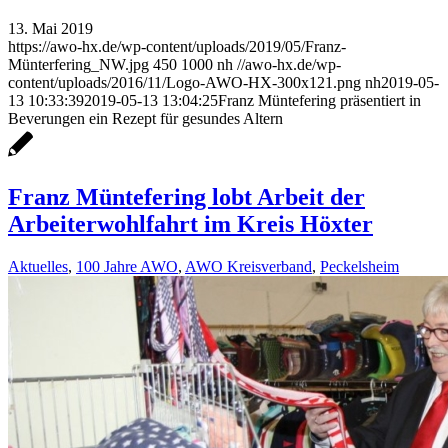
13. Mai 2019
https://awo-hx.de/wp-content/uploads/2019/05/Franz-
Münterfering_NW.jpg
450
1000
nh
//awo-hx.de/wp-
content/uploads/2016/11/Logo-AWO-HX-300x121.png
nh
2019-05-
13 10:33:39
2019-05-13 13:04:25
Franz Müntefering präsentiert in
Beverungen ein Rezept für gesundes Altern
Franz Müntefering lobt Arbeit der
Arbeiterwohlfahrt im Kreis Höxter
Aktuelles
,
100 Jahre AWO
,
AWO Kreisverband
,
Peckelsheim