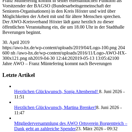
Franz Müntefering kommt in seiner ehrenamtlichen Funktion als
Vorsitzender der BAGSO (Bundesarbeitsgemeinschaft der
Senioren-Organisationen) in den Kreis Höxter und wird über
Möglichkeiten der Arbeit mit und für ältere Menschen sprechen.
Der AWO-Kreisverband Höxter lädt ganz herzlich zu dieser
öffentlichen Veranstaltung ein, die um 18.00 Uhr in der Stadthalle
Beverungen beginnt.
30. April 2019
https://awo-hx.de/wp-content/uploads/2019/04/Logo-100.png
204
600
nh
//awo-hx.de/wp-content/uploads/2016/11/Logo-AWO-HX-
300x121.png
nh
2019-04-30 12:44:20
2019-05-13 13:05:42
100
Jahre AWO – Franz Müntefering kommt nach Beverungen
Letzte Artikel
Herzlichen Glückwunsch, Sonja Altenbernd!
8. Juni 2026 -
11:51
Herzlichen Glückwunsch, Martina Brenker!
8. Juni 2026 -
11:47
Mitgliederversammlung des AWO Ortsverein Borgentreich –
Dank geht an zahlreiche Spender
23. März 2026 - 09:32