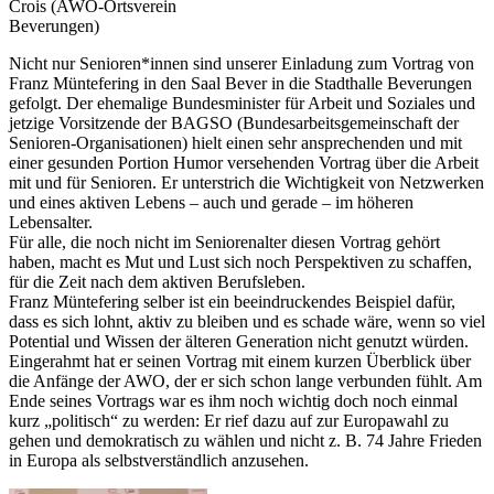
Crois (AWO-Ortsverein
Beverungen)
Nicht nur Senioren*innen sind unserer Einladung zum Vortrag von
Franz Müntefering in den Saal Bever in die Stadthalle Beverungen
gefolgt. Der ehemalige Bundesminister für Arbeit und Soziales und
jetzige Vorsitzende der BAGSO (Bundesarbeitsgemeinschaft der
Senioren-Organisationen) hielt einen sehr ansprechenden und mit
einer gesunden Portion Humor versehenden Vortrag über die Arbeit
mit und für Senioren. Er unterstrich die Wichtigkeit von Netzwerken
und eines aktiven Lebens – auch und gerade – im höheren
Lebensalter.
Für alle, die noch nicht im Seniorenalter diesen Vortrag gehört
haben, macht es Mut und Lust sich noch Perspektiven zu schaffen,
für die Zeit nach dem aktiven Berufsleben.
Franz Müntefering selber ist ein beeindruckendes Beispiel dafür,
dass es sich lohnt, aktiv zu bleiben und es schade wäre, wenn so viel
Potential und Wissen der älteren Generation nicht genutzt würden.
Eingerahmt hat er seinen Vortrag mit einem kurzen Überblick über
die Anfänge der AWO, der er sich schon lange verbunden fühlt. Am
Ende seines Vortrags war es ihm noch wichtig doch noch einmal
kurz „politisch“ zu werden: Er rief dazu auf zur Europawahl zu
gehen und demokratisch zu wählen und nicht z. B. 74 Jahre Frieden
in Europa als selbstverständlich anzusehen.