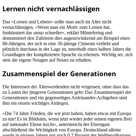
Lernen nicht vernachlässigen
Das »Lernen und Lehren« sollte man auch im Alter nicht
vernachlässigen. »Wenn man ein Motiv zum Lernen hat,
funktioniert das umso schneller«, erklärt Müntefering und
demonstriert den Zuhörern dies augenzwinkernd am Beispiel eines
80-Jährigen, der sich in eine 30-jährige Chinesin verliebt und
plötzlich durchaus in der Lage ist, innerhalb eines halben Jahres die
Grundlagen der komplizierten Sprache zu erlernen. Wichtig sei, sich
stets die eigene Neugier auf Neues zu erhalten.
Zusammenspiel der Generationen
Die Interessen der Älterwerdenden nicht vergessen, ohne dass das
zu Lasten der jüngeren Generationen geht: Das Zusammenspiel der
Generationen und ein gegenseitiges Aufeinander-Achtgeben sind
ihm ein enorm wichtiges Anliegen.
»Die 74 Jahre Frieden, die wir jetzt haben, haben etwas mit Europa
zu tun! Es ist Blödsinn, wenn jetzt wieder jeder seinen eigenen Brei
auf nationaler Ebene kocht«, unterstreicht der Ehrengast
abschließend die Wichtigkeit von Europa. Deutschland alleine
werde in einigen Jahren nur noch 0,7 Prozent der Weltbevölkerung