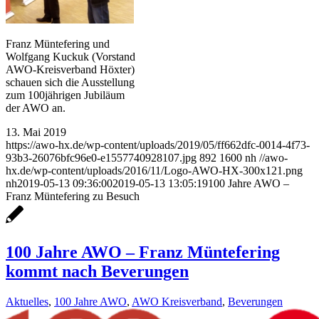
Franz Müntefering und
Wolfgang Kuckuk (Vorstand
AWO-Kreisverband Höxter)
schauen sich die Ausstellung
zum 100jährigen Jubiläum
der AWO an.
13. Mai 2019
https://awo-hx.de/wp-content/uploads/2019/05/ff662dfc-0014-4f73-
93b3-26076bfc96e0-e1557740928107.jpg
892
1600
nh
//awo-
hx.de/wp-content/uploads/2016/11/Logo-AWO-HX-300x121.png
nh
2019-05-13 09:36:00
2019-05-13 13:05:19
100 Jahre AWO –
Franz Müntefering zu Besuch
100 Jahre AWO – Franz Müntefering
kommt nach Beverungen
Aktuelles
,
100 Jahre AWO
,
AWO Kreisverband
,
Beverungen