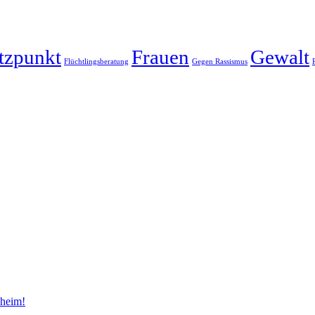
tzpunkt
Frauen
Gewalt
Flüchtlingsberatung
Gegen Rassismus
sheim!