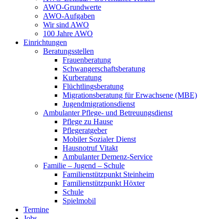
AWO-Grundwerte
AWO-Aufgaben
Wir sind AWO
100 Jahre AWO
Einrichtungen
Beratungsstellen
Frauenberatung
Schwangerschaftsberatung
Kurberatung
Flüchtlingsberatung
Migrationsberatung für Erwachsene (MBE)
Jugendmigrationsdienst
Ambulanter Pflege- und Betreuungsdienst
Pflege zu Hause
Pflegeratgeber
Mobiler Sozialer Dienst
Hausnotruf Vitakt
Ambulanter Demenz-Service
Familie – Jugend – Schule
Familienstützpunkt Steinheim
Familienstützpunkt Höxter
Schule
Spielmobil
Termine
Jobs