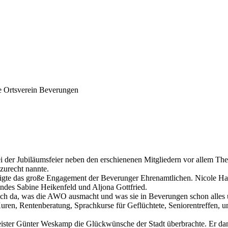
e Ortsverein Beverungen
der Jubiläumsfeier neben den erschienenen Mitgliedern vor allem There
zurecht nannte.
digte das große Engagement der Beverunger Ehrenamtlichen. Nicole Han
andes Sabine Heikenfeld und Aljona Gottfried.
ulich da, was die AWO ausmacht und was sie in Beverungen schon alle
uren, Rentenberatung, Sprachkurse für Geflüchtete, Seniorentreffen, um
meister Günter Weskamp die Glückwünsche der Stadt überbrachte. Er d