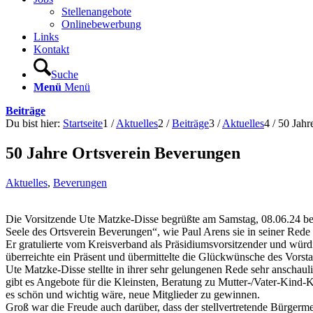
Stellenangebote
Onlinebewerbung
Links
Kontakt
Suche
Menü
Menü
Beiträge
Du bist hier:
Startseite
1
/
Aktuelles
2
/
Beiträge
3
/
Aktuelles
4
/
50 Jahr
50 Jahre Ortsverein Beverungen
Aktuelles
,
Beverungen
Die Vorsitzende Ute Matzke-Disse begrüßte am Samstag, 08.06.24 bei 
Seele des Ortsverein Beverungen“, wie Paul Arens sie in seiner Rede 
Er gratulierte vom Kreisverband als Präsidiumsvorsitzender und wür
überreichte ein Präsent und übermittelte die Glückwünsche des Vorst
Ute Matzke-Disse stellte in ihrer sehr gelungenen Rede sehr anscha
gibt es Angebote für die Kleinsten, Beratung zu Mutter-/Vater-Kind-K
es schön und wichtig wäre, neue Mitglieder zu gewinnen.
Groß war die Freude auch darüber, dass der stellvertretende Bürger