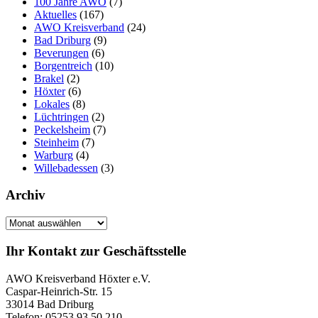
100 Jahre AWO
(7)
Aktuelles
(167)
AWO Kreisverband
(24)
Bad Driburg
(9)
Beverungen
(6)
Borgentreich
(10)
Brakel
(2)
Höxter
(6)
Lokales
(8)
Lüchtringen
(2)
Peckelsheim
(7)
Steinheim
(7)
Warburg
(4)
Willebadessen
(3)
Archiv
Archiv
Ihr Kontakt zur Geschäftsstelle
AWO Kreisverband Höxter e.V.
Caspar-Heinrich-Str. 15
33014 Bad Driburg
Telefon: 05253 93 50 210