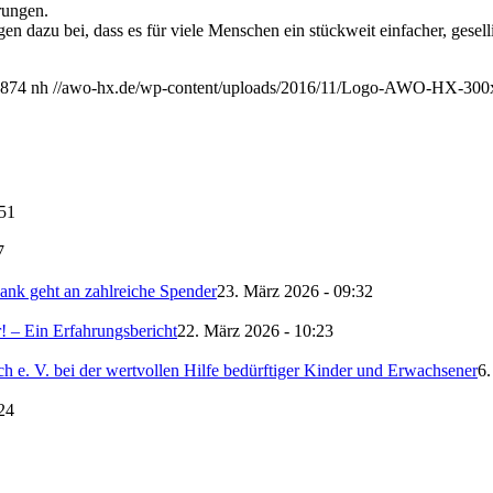
rungen.
n dazu bei, dass es für viele Menschen ein stückweit einfacher, gesell
874
nh
//awo-hx.de/wp-content/uploads/2016/11/Logo-AWO-HX-300
:51
7
nk geht an zahlreiche Spender
23. März 2026 - 09:32
 – Ein Erfahrungsbericht
22. März 2026 - 10:23
 e. V. bei der wertvollen Hilfe bedürftiger Kinder und Erwachsener
6.
24