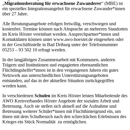
„
Migrationsbe­ratung für erwachsene Zuwanderer
“ (MBE) ist
ein spezielles Integrationsangebot für er­wachsene Zuwander*innen
über 27 Jahre.
Alle Beratungsangebote erfolgen freiwillig, verschwiegen und
kostenfrei. Termine können nach Absprache an mehreren Standorten
im Kreis Höxter vereinbart werden. Ansprechpartner*innen und
Kontaktdaten können unter www.awo-hoexter.de eingesehen oder
in der Geschäftsstelle in Bad Driburg unter der Telefonnummer
05253 – 93 502 10 erfragt werden.
In der langjährigen Zusammenarbeit mit Kommunen, anderen
Trägern und Institutionen und enga­gierten ehrenamtlichen
Flüchtlingshelfer*innen ist in den vergangenen Jahren ein gutes
Netzwerk aus unterschiedlichen Unterstützungsangeboten
entstanden, auf das in der aktuellen Situation zurückgegriffen
werden kann.
In verschiedenen
Schulen
im Kreis Höxter leisten Mitarbeitende des
AWO Kreisverbandes Höxter Angebote der sozialen Arbeit und
Betreuung. Auch sie stellen sich aktuell auf die Aufnahme und
Betreuung weiterer Schüler*innen mit Fluchthintergrund ein, um
ihnen mit dem Schul­besuch nach den schrecklichen Erlebnissen des
Krieges ein Stück Normalität zu ermöglichen.