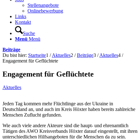
Stellenangebote
Onlinebewerbung
Links
Kontakt
Suche
Menü
Menü
Beiträge
Du bist hier:
Startseite
1
/
Aktuelles
2
/
Beiträge
3
/
Aktuelles
4
/
Engagement für Geflüchtete
Engagement für Geflüchtete
Aktuelles
Jeden Tag kommen mehr Flüchtlinge aus der Ukraine in
Deutschland an, und auch im Kreis Höxter haben bereits zahlreiche
Menschen Zuflucht gefunden.
Wie auch viele andere Akteure sind die haupt- und ehrenamtlich
Tätigen des AWO Kreisverbands Höxter darauf eingestellt, mit ihren
unterschiedlichen Hilfsangeboten für die Menschen da zu sein.