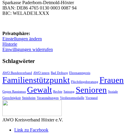
Sparkasse Paderborn-Detmold-Höxter
IBAN: DE86 4765 0130 0003 0087 94
BIC: WELADE3LXXX
Privatsphäre:
Einstellungen ändern
Historie
Einwilligungen widerrufen
Schlagwörter
AWO Bundesverband
AWO intern
Bad Driburg
Ehrenamtspreis
Familienstützpunkt
Frauen
Flüchtlingsberatung
Gewalt
Senioren
Gegen Rassismus
Rechte
Satzung
Soziale
Gerechtigkeit
Steinheim
Veranstaltungen
Verdienstmedaille
Vorstand
AWO Kreisverband Höxter e.V.
Link zu Facebook