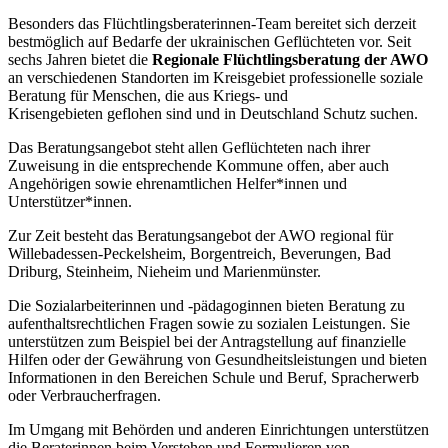
Besonders das Flüchtlingsberaterinnen-Team bereitet sich derzeit
bestmöglich auf Bedarfe der ukrainischen Geflüchteten vor. Seit
sechs Jahren bietet die
Regionale Flüchtlingsbera­tung der AWO
an verschiedenen Standorten im Kreisgebiet professionelle soziale
Be­ratung für Menschen, die aus Kriegs- und
Krisengebieten geflohen sind und in Deutschland Schutz suchen.
Das Beratungsangebot steht allen Geflüchteten nach ihrer
Zuweisung in die entsprechende Kommune offen, aber auch
Angehörigen sowie ehrenamtlichen Helfer*innen und
Unterstützer*innen.
Zur Zeit besteht das Beratungsangebot der AWO regional für
Willebadessen-Peckelsheim, Borgentreich, Beverungen, Bad
Driburg, Steinheim, Nieheim und Marienmünster.
Die Sozialarbeiterinnen und -pädagoginnen bieten Beratung zu
aufenthaltsrechtlichen Fragen so­wie zu sozialen Leistungen. Sie
unterstützen zum Beispiel bei der Antragstellung auf finanzielle
Hilfen oder der Gewährung von Gesundheitsleistungen und bieten
Informationen in den Bereichen Schule und Beruf, Spracherwerb
oder Verbraucherfragen.
Im Umgang mit Behörden und anderen Einrichtungen unterstützen
die Beraterinnen beim Verste­hen und Formulieren von