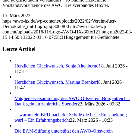
Vorstandsvorsitzende des AWO-Kreisverbandes Höxter.
15. März 2022
https://awo-hx.de/wp-content/uploads/2022/02/Vereint-fuer-
Demokratie_mit-Logo.jpg
800
800
nh
//awo-hx.de/wp-
content/uploads/2016/11/Logo-AWO-HX-300x121.png
nh
2022-03-
15 14:50:13
2022-03-16 07:58:31
Engagement für Geflüchtete
Letzte Artikel
Herzlichen Glückwunsch, Sonja Altenbernd!
8. Juni 2026 -
11:51
Herzlichen Glückwunsch, Martina Brenker!
8. Juni 2026 -
11:47
Mitgliederversammlung des AWO Ortsverein Borgentreich –
Dank geht an zahlreiche Spender
23. März 2026 - 09:32
…warum ein BFD nach der Schule die beste Entscheidung
war! – Ein Erfahrungsbericht
22. März 2026 - 10:23
Die EAM-Stiftung unterstützt den AWO-Ortsverein