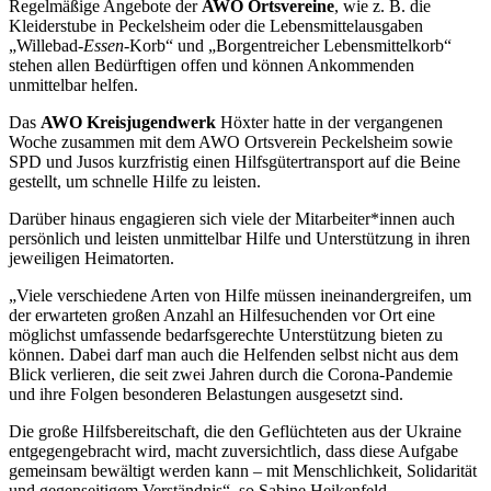
Regelmäßige Angebote der
AWO Ortsvereine
, wie z. B. die
Kleiderstube in Peckelsheim oder die Lebensmittelausgaben
„Willebad-
Essen
-Korb“ und „Borgentreicher Lebensmittelkorb“
stehen allen Bedürftigen offen und können Ankommenden
unmittelbar helfen.
Das
AWO Kreisjugendwerk
Höxter hatte in der vergangenen
Woche zusammen mit dem AWO Ortsverein Peckelsheim sowie
SPD und Jusos kurzfristig einen Hilfsgütertransport auf die Beine
gestellt, um schnelle Hilfe zu leisten.
Darüber hinaus engagieren sich viele der Mitarbeiter*innen auch
persönlich und leisten unmittelbar Hilfe und Unterstützung in ihren
jeweiligen Heimatorten.
„Viele verschiedene Arten von Hilfe müssen ineinandergreifen, um
der erwarteten großen Anzahl an Hilfesuchenden vor Ort eine
möglichst umfassende bedarfsgerechte Unterstützung bieten zu
können. Dabei darf man auch die Helfenden selbst nicht aus dem
Blick verlieren, die seit zwei Jah­ren durch die Corona-Pandemie
und ihre Folgen besonderen Belastungen ausgesetzt sind.
Die große Hilfsbereitschaft, die den Geflüchteten aus der Ukraine
entgegengebracht wird, macht zuversichtlich, dass diese Aufgabe
gemeinsam bewältigt werden kann – mit Menschlichkeit, Soli­darität
und gegenseitigem Verständnis“, so Sabine Heikenfeld,