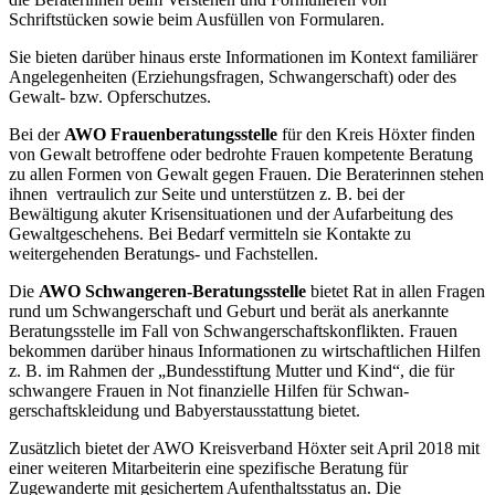
Schriftstücken sowie beim Ausfüllen von Formularen.
Sie bieten darüber hinaus erste Informationen im Kontext familiärer
Angelegenheiten (Erziehungs­fragen, Schwangerschaft) oder des
Gewalt- bzw. Opferschutzes.
Bei der
AWO Frauenberatungsstelle
für den Kreis Höxter finden
von Gewalt betroffene oder bedrohte Frauen kompetente Beratung
zu allen Formen von Gewalt gegen Frauen. Die Berate­rinnen stehen
ihnen vertraulich zur Seite und unterstützen z. B. bei der
Bewältigung akuter Kri­sensituationen und der Aufarbeitung des
Gewaltgeschehens. Bei Bedarf vermitteln sie Kontakte zu
weitergehenden Beratungs- und Fachstellen.
Die
AWO Schwangeren-Beratungsstelle
bietet Rat in allen Fragen
rund um Schwangerschaft und Geburt und berät als anerkannte
Beratungsstelle im Fall von Schwangerschaftskonflikten. Frauen
bekommen darüber hinaus Informationen zu wirtschaftlichen Hilfen
z. B. im Rahmen der „Bundesstiftung Mutter und Kind“, die für
schwangere Frauen in Not finanzielle Hilfen für Schwan­
gerschaftskleidung und Babyerstausstattung bietet.
Zusätzlich bietet der AWO Kreisverband Höxter seit April 2018 mit
einer weiteren Mitarbeiterin eine spezifische Beratung für
Zugewanderte mit gesichertem Aufenthaltsstatus an. Die