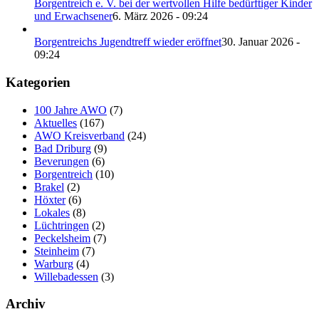
Borgentreich e. V. bei der wertvollen Hilfe bedürftiger Kinder
und Erwachsener
6. März 2026 - 09:24
Borgentreichs Jugendtreff wieder eröffnet
30. Januar 2026 -
09:24
Kategorien
100 Jahre AWO
(7)
Aktuelles
(167)
AWO Kreisverband
(24)
Bad Driburg
(9)
Beverungen
(6)
Borgentreich
(10)
Brakel
(2)
Höxter
(6)
Lokales
(8)
Lüchtringen
(2)
Peckelsheim
(7)
Steinheim
(7)
Warburg
(4)
Willebadessen
(3)
Archiv