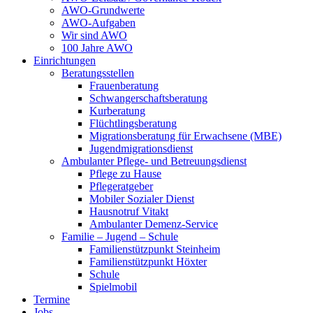
AWO-Grundwerte
AWO-Aufgaben
Wir sind AWO
100 Jahre AWO
Einrichtungen
Beratungsstellen
Frauenberatung
Schwangerschaftsberatung
Kurberatung
Flüchtlingsberatung
Migrationsberatung für Erwachsene (MBE)
Jugendmigrationsdienst
Ambulanter Pflege- und Betreuungsdienst
Pflege zu Hause
Pflegeratgeber
Mobiler Sozialer Dienst
Hausnotruf Vitakt
Ambulanter Demenz-Service
Familie – Jugend – Schule
Familienstützpunkt Steinheim
Familienstützpunkt Höxter
Schule
Spielmobil
Termine
Jobs