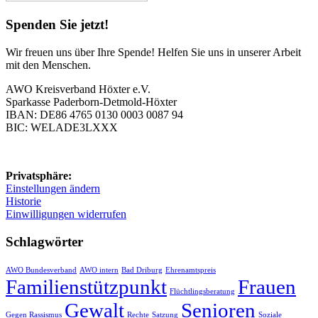
Spenden Sie jetzt!
Wir freuen uns über Ihre Spende! Helfen Sie uns in unserer Arbeit
mit den Menschen.
AWO Kreisverband Höxter e.V.
Sparkasse Paderborn-Detmold-Höxter
IBAN: DE86 4765 0130 0003 0087 94
BIC: WELADE3LXXX
Privatsphäre:
Einstellungen ändern
Historie
Einwilligungen widerrufen
Schlagwörter
AWO Bundesverband
AWO intern
Bad Driburg
Ehrenamtspreis
Familienstützpunkt
Frauen
Flüchtlingsberatung
Gewalt
Senioren
Gegen Rassismus
Rechte
Satzung
Soziale