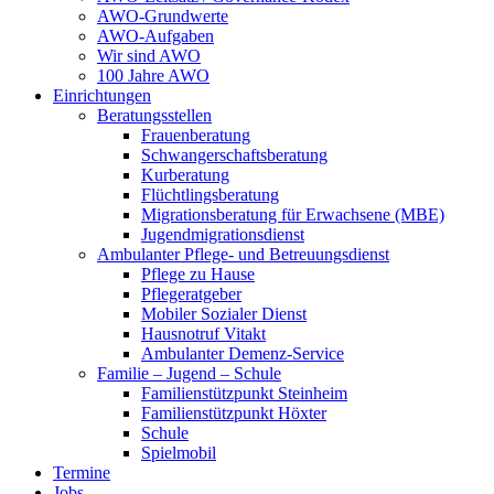
AWO-Grundwerte
AWO-Aufgaben
Wir sind AWO
100 Jahre AWO
Einrichtungen
Beratungsstellen
Frauenberatung
Schwangerschaftsberatung
Kurberatung
Flüchtlingsberatung
Migrationsberatung für Erwachsene (MBE)
Jugendmigrationsdienst
Ambulanter Pflege- und Betreuungsdienst
Pflege zu Hause
Pflegeratgeber
Mobiler Sozialer Dienst
Hausnotruf Vitakt
Ambulanter Demenz-Service
Familie – Jugend – Schule
Familienstützpunkt Steinheim
Familienstützpunkt Höxter
Schule
Spielmobil
Termine
Jobs