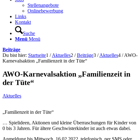
Stellenangebote
Onlinebewerbung
Links
Kontakt
Suche
Menü
Menü
Beiträge
Du bist hier:
Startseite
1
/
Aktuelles
2
/
Beiträge
3
/
Aktuelles
4
/
AWO-
Karnevalsaktion „Familienzeit in der Tüte“
AWO-Karnevalsaktion „Familienzeit in
der Tüte“
Aktuelles
„Familienzeit in der Tüte“
… Spielideen, Aktionen und kleine Überraschungen für Kinder von
0 bis 3 Jahren. Für ältere Geschwisterkinder ist auch etwas dabei.
Anmeldung bis Mittwoch, 16.02.2022, telefonisch, per SMS oder