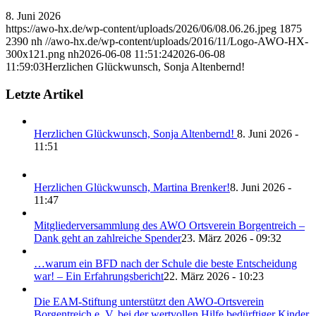
8. Juni 2026
https://awo-hx.de/wp-content/uploads/2026/06/08.06.26.jpeg
1875
2390
nh
//awo-hx.de/wp-content/uploads/2016/11/Logo-AWO-HX-
300x121.png
nh
2026-06-08 11:51:24
2026-06-08
11:59:03
Herzlichen Glückwunsch, Sonja Altenbernd!
Letzte Artikel
Herzlichen Glückwunsch, Sonja Altenbernd!
8. Juni 2026 -
11:51
Herzlichen Glückwunsch, Martina Brenker!
8. Juni 2026 -
11:47
Mitgliederversammlung des AWO Ortsverein Borgentreich –
Dank geht an zahlreiche Spender
23. März 2026 - 09:32
…warum ein BFD nach der Schule die beste Entscheidung
war! – Ein Erfahrungsbericht
22. März 2026 - 10:23
Die EAM-Stiftung unterstützt den AWO-Ortsverein
Borgentreich e. V. bei der wertvollen Hilfe bedürftiger Kinder
und Erwachsener
6. März 2026 - 09:24