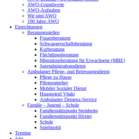
AWO-Grundwerte
AWO-Aufgaben
Wir sind AWO
100 Jahre AWO
Einrichtungen
Beratungsstellen
Frauenberatung
Schwangerschaftsberatung
Kurberatung
Flüchtlingsberatung
Migrationsberatung für Erwachsene (MBE)
Jugendmigrationsdienst
Ambulanter Pflege- und Betreuungsdienst
Pflege zu Hause
Pflegeratgeber
Mobiler Sozialer Dienst
Hausnotruf Vitakt
Ambulanter Demenz-Service
Familie – Jugend – Schule
Familienstützpunkt Steinheim
Familienstützpunkt Höxter
Schule
Spielmobil
Termine
Jobs