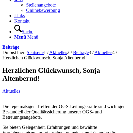
Stellenangebote
Onlinebewerbung
Links
Kontakt
Suche
Menü
Menü
Beiträge
Du bist hier:
Startseite
1
/
Aktuelles
2
/
Beiträge
3
/
Aktuelles
4
/
Herzlichen Glückwunsch, Sonja Altenbernd!
Herzlichen Glückwunsch, Sonja
Altenbernd!
Aktuelles
Die regelmäßigen Treffen der OGS-Leitungskräfte sind wichtiger
Bestandteil der Qualitätssicherung unserer OGS- und
Betreuungsangebote.
Sie bieten Gelegenheit, Erfahrungen und bewährte
Vorgehensweisen auszutauschen, gemeinsame Lösungen für