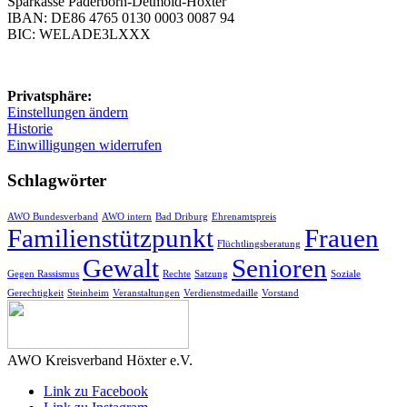
BIC: WELADE3LXXX
Privatsphäre:
Einstellungen ändern
Historie
Einwilligungen widerrufen
Schlagwörter
AWO Bundesverband
AWO intern
Bad Driburg
Ehrenamtspreis
Familienstützpunkt
Frauen
Flüchtlingsberatung
Gewalt
Senioren
Gegen Rassismus
Rechte
Satzung
Soziale
Gerechtigkeit
Steinheim
Veranstaltungen
Verdienstmedaille
Vorstand
AWO Kreisverband Höxter e.V.
Link zu Facebook
Link zu Instagram
Link zu Youtube