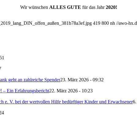
Wir wünschen
ALLES GUTE
für das Jahr
2020!
te_2019_lang_DIN_offen_außen_381b78a3ef.jpg
419
800
nh
//awo-hx.
:51
7
nk geht an zahlreiche Spender
23. März 2026 - 09:32
 – Ein Erfahrungsbericht
22. März 2026 - 10:23
 e. V. bei der wertvollen Hilfe bedürftiger Kinder und Erwachsener
6.
24