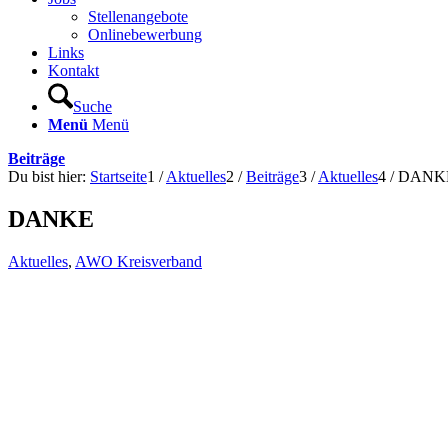
Stellenangebote
Onlinebewerbung
Links
Kontakt
Suche
Menü
Menü
Beiträge
Du bist hier:
Startseite
1
/
Aktuelles
2
/
Beiträge
3
/
Aktuelles
4
/
DANK
DANKE
Aktuelles
,
AWO Kreisverband