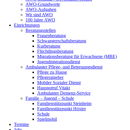
AWO-Grundwerte
AWO-Aufgaben
Wir sind AWO
100 Jahre AWO
Einrichtungen
Beratungsstellen
Frauenberatung
Schwangerschaftsberatung
Kurberatung
Flüchtlingsberatung
Migrationsberatung für Erwachsene (MBE)
Jugendmigrationsdienst
Ambulanter Pflege- und Betreuungsdienst
Pflege zu Hause
Pflegeratgeber
Mobiler Sozialer Dienst
Hausnotruf Vitakt
Ambulanter Demenz-Service
Familie – Jugend – Schule
Familienstützpunkt Steinheim
Familienstützpunkt Höxter
Schule
Spielmobil
Termine
Jobs