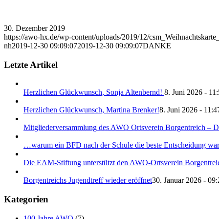
30. Dezember 2019
https://awo-hx.de/wp-content/uploads/2019/12/csm_Weihnachtskar
nh
2019-12-30 09:09:07
2019-12-30 09:09:07
DANKE
Letzte Artikel
Herzlichen Glückwunsch, Sonja Altenbernd!
8. Juni 2026 - 11
Herzlichen Glückwunsch, Martina Brenker!
8. Juni 2026 - 11:4
Mitgliederversammlung des AWO Ortsverein Borgentreich – Da
…warum ein BFD nach der Schule die beste Entscheidung war!
Die EAM-Stiftung unterstützt den AWO-Ortsverein Borgentreich
Borgentreichs Jugendtreff wieder eröffnet
30. Januar 2026 - 09:
Kategorien
100 Jahre AWO
(7)