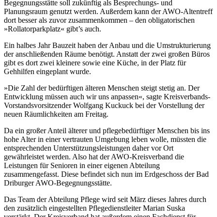
Begegnungsstätte soll zukünftig als Besprechungs- und
Planungsraum genutzt werden. Außerdem kann der AWO-Altentreff
dort besser als zuvor zusammenkommen – den obligatorischen
»Rollatorparkplatz« gibt’s auch.
Ein halbes Jahr Bauzeit haben der Anbau und die Umstrukturierung
der anschließenden Räume benötigt. Anstatt der zwei großen Büros
gibt es dort zwei kleinere sowie eine Küche, in der Platz für
Gehhilfen eingeplant wurde.
»Die Zahl der bedürftigen älteren Menschen steigt stetig an. Der
Entwicklung müssen auch wir uns anpassen«, sagte Kreisverbands-
Vorstandsvorsitzender Wolfgang Kuckuck bei der Vorstellung der
neuen Räumlichkeiten am Freitag.
Da ein großer Anteil älterer und pflegebedürftiger Menschen bis ins
hohe Alter in einer vertrauten Umgebung leben wolle, müssten die
entsprechenden Unterstützungsleistungen daher vor Ort
gewährleistet werden. Also hat der AWO-Kreisverband die
Leistungen für Senioren in einer eigenen Abteilung
zusammengefasst. Diese befindet sich nun im Erdgeschoss der Bad
Driburger AWO-Begegnungsstätte.
Das Team der Abteilung Pflege wird seit März dieses Jahres durch
den zusätzlich eingestellten Pflegedienstleiter Marian Suska
verstärkt. Der Kreisverband hat außerdem einen Fachdienst für