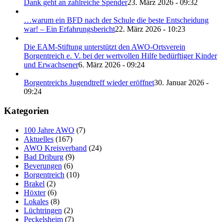
Dank geht an zahlreiche Spender
23. März 2026 - 09:32
…warum ein BFD nach der Schule die beste Entscheidung
war! – Ein Erfahrungsbericht
22. März 2026 - 10:23
Die EAM-Stiftung unterstützt den AWO-Ortsverein
Borgentreich e. V. bei der wertvollen Hilfe bedürftiger Kinder
und Erwachsener
6. März 2026 - 09:24
Borgentreichs Jugendtreff wieder eröffnet
30. Januar 2026 -
09:24
Kategorien
100 Jahre AWO
(7)
Aktuelles
(167)
AWO Kreisverband
(24)
Bad Driburg
(9)
Beverungen
(6)
Borgentreich
(10)
Brakel
(2)
Höxter
(6)
Lokales
(8)
Lüchtringen
(2)
Peckelsheim
(7)