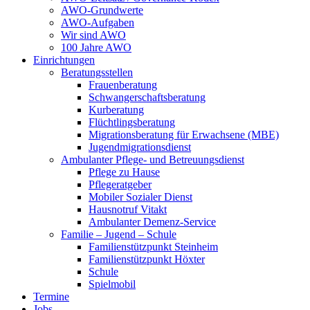
AWO-Grundwerte
AWO-Aufgaben
Wir sind AWO
100 Jahre AWO
Einrichtungen
Beratungsstellen
Frauenberatung
Schwangerschaftsberatung
Kurberatung
Flüchtlingsberatung
Migrationsberatung für Erwachsene (MBE)
Jugendmigrationsdienst
Ambulanter Pflege- und Betreuungsdienst
Pflege zu Hause
Pflegeratgeber
Mobiler Sozialer Dienst
Hausnotruf Vitakt
Ambulanter Demenz-Service
Familie – Jugend – Schule
Familienstützpunkt Steinheim
Familienstützpunkt Höxter
Schule
Spielmobil
Termine
Jobs