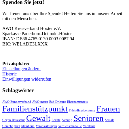
Spenden Sie jetzt!
Wir freuen uns über Ihre Spende! Helfen Sie uns in unserer Arbeit
mit den Menschen.
AWO Kreisverband Höxter e.V.
Sparkasse Paderborn-Detmold-Höxter
IBAN: DE86 4765 0130 0003 0087 94
BIC: WELADE3LXXX
Privatsphäre:
Einstellungen ändern
Historie
Einwilligungen widerrufen
Schlagwörter
AWO Bundesverband
AWO intern
Bad Driburg
Ehrenamtspreis
Familienstützpunkt
Frauen
Flüchtlingsberatung
Gewalt
Senioren
Gegen Rassismus
Rechte
Satzung
Soziale
Gerechtigkeit
Steinheim
Veranstaltungen
Verdienstmedaille
Vorstand