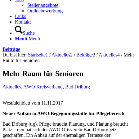
Stellenangebote
Onlinebewerbung
Links
Kontakt
Suche
Menü
Menü
Beiträge
Du bist hier:
Startseite
1
/
Aktuelles
2
/
Beiträge
3
/
Aktuelles
4
/
Mehr
Raum für Senioren
Mehr Raum für Senioren
Aktuelles
,
AWO Kreisverband
,
Bad Driburg
Westfalenblatt vom 11.11.2017
Neuer Anbau in AWO-Begegnungsstätte für Pflegebereich
Bad Driburg (tig). Pflege braucht Planung, und Planung braucht
Platz – den hat sich der AWO Ortsverein Bad Driburg jetzt
geschaffen. Ein Anbau auf der ehemaligen Terrasse der