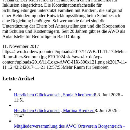
Inklusion eingerichtet. Die Koordinationsfachstelle für
Schulbegleitungen unterstützt Familien mit Kindern, die aufgrund
einer Behinderung oder Entwicklungsstörung beim Schulbesuch
eine Begleitung benötigen. Schwerpunkte dabei sind die
Unterstützung der Eltern bei Antragstellungen und die Kooperation
mit Schulen und Kostenträgern. Seit 20 Jahren gibt es die AWO als
Anlaufstelle für Bedürftige in Bad Driburg.
11. November 2017
https://awo-hx.de/wp-content/uploads/2017/11/WB-11-11-17-Mehr-
Raum-fuer-Senioren.jpg
670
1024
sk
//awo-hx.de/wp-
content/uploads/2016/11/Logo-AWO-HX-300x121.png
sk
2017-11-
11 12:42:24
2017-11-21 12:57:55
Mehr Raum für Senioren
Letzte Artikel
Herzlichen Glückwunsch, Sonja Altenbernd!
8. Juni 2026 -
11:51
Herzlichen Glückwunsch, Martina Brenker!
8. Juni 2026 -
11:47
Mitgliederversammlung des AWO Ortsverein Borgentreich –