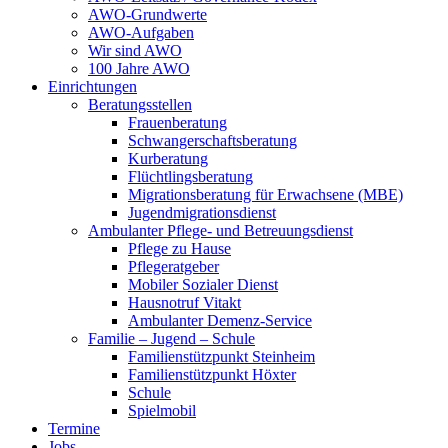
AWO-Grundwerte
AWO-Aufgaben
Wir sind AWO
100 Jahre AWO
Einrichtungen
Beratungsstellen
Frauenberatung
Schwangerschaftsberatung
Kurberatung
Flüchtlingsberatung
Migrationsberatung für Erwachsene (MBE)
Jugendmigrationsdienst
Ambulanter Pflege- und Betreuungsdienst
Pflege zu Hause
Pflegeratgeber
Mobiler Sozialer Dienst
Hausnotruf Vitakt
Ambulanter Demenz-Service
Familie – Jugend – Schule
Familienstützpunkt Steinheim
Familienstützpunkt Höxter
Schule
Spielmobil
Termine
Jobs