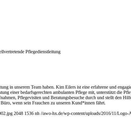
ellvertretende Pflegedienstleitung
eitung in unserem Team haben. Kim Eilers ist eine erfahrene und engagie
istung einer bedarfsgerechten ambulanten Pflege mit, unterstützt die P
ufnahmen, Pflegevisiten und Beratungsbesuche durch und stellt den Hil
im Büro, wenn sein Frauchen zu unseren Kund*innen fährt.
002.jpg
2048
1536
nh
//awo-hx.de/wp-content/uploads/2016/11/Lo