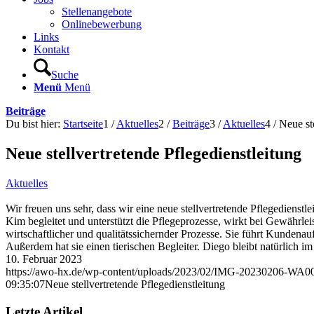
Stellenangebote
Onlinebewerbung
Links
Kontakt
Suche
Menü
Menü
Beiträge
Du bist hier:
Startseite
1
/
Aktuelles
2
/
Beiträge
3
/
Aktuelles
4
/
Neue st
Neue stellvertretende Pflegedienstleitung
Aktuelles
Wir freuen uns sehr, dass wir eine neue stellvertretende Pflegedienstl
Kim begleitet und unterstützt die Pflegeprozesse, wirkt bei Gewährle
wirtschaftlicher und qualitätssichernder Prozesse. Sie führt Kundena
Außerdem hat sie einen tierischen Begleiter. Diego bleibt natürlich 
10. Februar 2023
https://awo-hx.de/wp-content/uploads/2023/02/IMG-20230206-WA0
09:35:07
Neue stellvertretende Pflegedienstleitung
Letzte Artikel