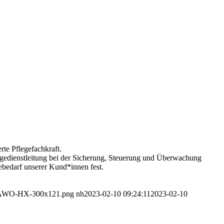
rte Pflegefachkraft.
flegedienstleitung bei der Sicherung, Steuerung und Überwachung
febedarf unserer Kund*innen fest.
go-AWO-HX-300x121.png
nh
2023-02-10 09:24:11
2023-02-10