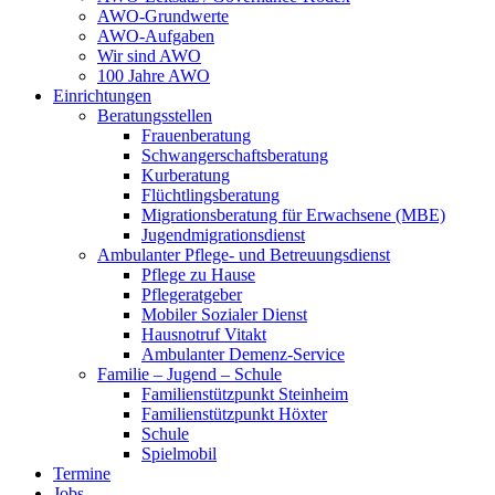
AWO-Grundwerte
AWO-Aufgaben
Wir sind AWO
100 Jahre AWO
Einrichtungen
Beratungsstellen
Frauenberatung
Schwangerschaftsberatung
Kurberatung
Flüchtlingsberatung
Migrationsberatung für Erwachsene (MBE)
Jugendmigrationsdienst
Ambulanter Pflege- und Betreuungsdienst
Pflege zu Hause
Pflegeratgeber
Mobiler Sozialer Dienst
Hausnotruf Vitakt
Ambulanter Demenz-Service
Familie – Jugend – Schule
Familienstützpunkt Steinheim
Familienstützpunkt Höxter
Schule
Spielmobil
Termine
Jobs