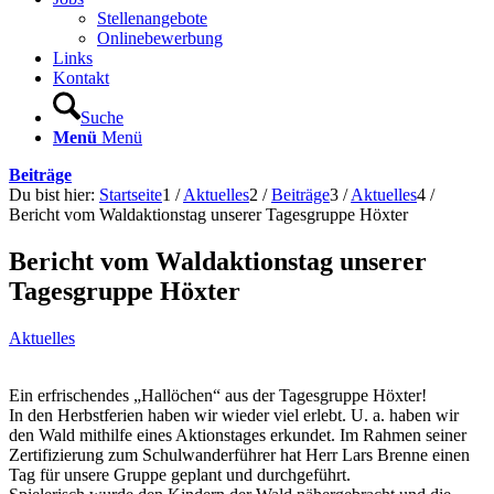
Stellenangebote
Onlinebewerbung
Links
Kontakt
Suche
Menü
Menü
Beiträge
Du bist hier:
Startseite
1
/
Aktuelles
2
/
Beiträge
3
/
Aktuelles
4
/
Bericht vom Waldaktionstag unserer Tagesgruppe Höxter
Bericht vom Waldaktionstag unserer
Tagesgruppe Höxter
Aktuelles
Ein erfrischendes „Hallöchen“ aus der Tagesgruppe Höxter!
In den Herbstferien haben wir wieder viel erlebt. U. a. haben wir
den Wald mithilfe eines Aktionstages erkundet. Im Rahmen seiner
Zertifizierung zum Schulwanderführer hat Herr Lars Brenne einen
Tag für unsere Gruppe geplant und durchgeführt.