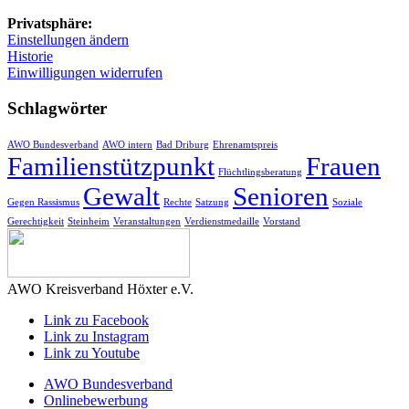
Privatsphäre:
Einstellungen ändern
Historie
Einwilligungen widerrufen
Schlagwörter
AWO Bundesverband
AWO intern
Bad Driburg
Ehrenamtspreis
Familienstützpunkt
Frauen
Flüchtlingsberatung
Gewalt
Senioren
Gegen Rassismus
Rechte
Satzung
Soziale
Gerechtigkeit
Steinheim
Veranstaltungen
Verdienstmedaille
Vorstand
AWO Kreisverband Höxter e.V.
Link zu Facebook
Link zu Instagram
Link zu Youtube
AWO Bundesverband
Onlinebewerbung