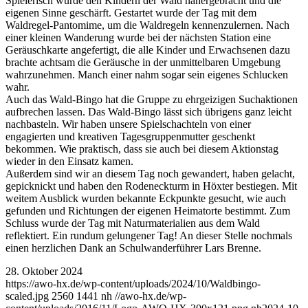
Spielerisch wurde den Kindern der Wald nähergebracht und die
eigenen Sinne geschärft. Gestartet wurde der Tag mit dem
Waldregel-Pantomime, um die Waldregeln kennenzulernen. Nach
einer kleinen Wanderung wurde bei der nächsten Station eine
Geräuschkarte angefertigt, die alle Kinder und Erwachsenen dazu
brachte achtsam die Geräusche in der unmittelbaren Umgebung
wahrzunehmen. Manch einer nahm sogar sein eigenes Schlucken
wahr.
Auch das Wald-Bingo hat die Gruppe zu ehrgeizigen Suchaktionen
aufbrechen lassen. Das Wald-Bingo lässt sich übrigens ganz leicht
nachbasteln. Wir haben unsere Spielschachteln von einer
engagierten und kreativen Tagesgruppenmutter geschenkt
bekommen. Wie praktisch, dass sie auch bei diesem Aktionstag
wieder in den Einsatz kamen.
Außerdem sind wir an diesem Tag noch gewandert, haben gelacht,
gepicknickt und haben den Rodeneckturm in Höxter bestiegen. Mit
weitem Ausblick wurden bekannte Eckpunkte gesucht, wie auch
gefunden und Richtungen der eigenen Heimatorte bestimmt. Zum
Schluss wurde der Tag mit Naturmaterialien aus dem Wald
reflektiert. Ein rundum gelungener Tag! An dieser Stelle nochmals
einen herzlichen Dank an Schulwanderführer Lars Brenne.
28. Oktober 2024
https://awo-hx.de/wp-content/uploads/2024/10/Waldbingo-
scaled.jpg
2560
1441
nh
//awo-hx.de/wp-