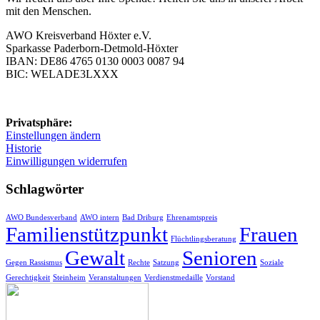
mit den Menschen.
AWO Kreisverband Höxter e.V.
Sparkasse Paderborn-Detmold-Höxter
IBAN: DE86 4765 0130 0003 0087 94
BIC: WELADE3LXXX
Privatsphäre:
Einstellungen ändern
Historie
Einwilligungen widerrufen
Schlagwörter
AWO Bundesverband
AWO intern
Bad Driburg
Ehrenamtspreis
Familienstützpunkt
Frauen
Flüchtlingsberatung
Gewalt
Senioren
Gegen Rassismus
Rechte
Satzung
Soziale
Gerechtigkeit
Steinheim
Veranstaltungen
Verdienstmedaille
Vorstand