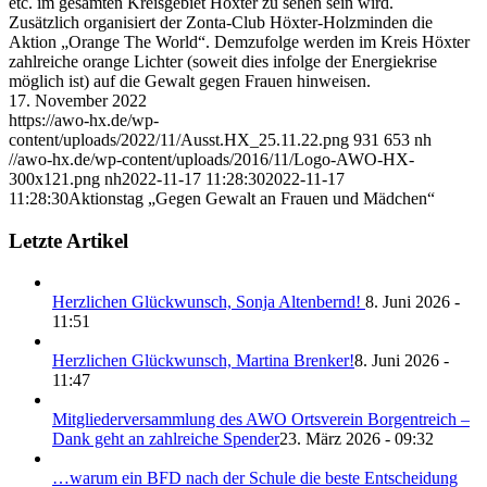
etc. im gesamten Kreisgebiet Höxter zu sehen sein wird.
Zusätzlich organisiert der Zonta-Club Höxter-Holzminden die
Aktion „Orange The World“. Demzufolge werden im Kreis Höxter
zahlreiche orange Lichter (soweit dies infolge der Energiekrise
möglich ist) auf die Gewalt gegen Frauen hinweisen.
17. November 2022
https://awo-hx.de/wp-
content/uploads/2022/11/Ausst.HX_25.11.22.png
931
653
nh
//awo-hx.de/wp-content/uploads/2016/11/Logo-AWO-HX-
300x121.png
nh
2022-11-17 11:28:30
2022-11-17
11:28:30
Aktionstag „Gegen Gewalt an Frauen und Mädchen“
Letzte Artikel
Herzlichen Glückwunsch, Sonja Altenbernd!
8. Juni 2026 -
11:51
Herzlichen Glückwunsch, Martina Brenker!
8. Juni 2026 -
11:47
Mitgliederversammlung des AWO Ortsverein Borgentreich –
Dank geht an zahlreiche Spender
23. März 2026 - 09:32
…warum ein BFD nach der Schule die beste Entscheidung