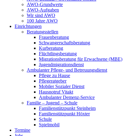
AWO-Grundwerte
AWO-Aufgaben
Wir sind AWO
100 Jahre AWO
Einrichtungen
Beratungsstellen
Frauenberatung
Schwangerschaftsberatung
Kurberatung
Flüchtlingsberatung
Migrationsberatung für Erwachsene (MBE)
Jugendmigrationsdienst
Ambulanter Pflege- und Betreuungsdienst
Pflege zu Hause
Pflegeratgeber
Mobiler Sozialer Dienst
Hausnotruf Vitakt
Ambulanter Demenz-Service
Familie – Jugend – Schule
Familienstützpunkt Steinheim
Familienstützpunkt Höxter
Schule
Spielmobil
Termine
Jobs