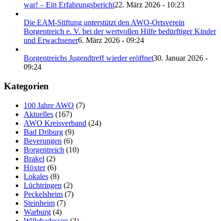
war! – Ein Erfahrungsbericht
22. März 2026 - 10:23
Die EAM-Stiftung unterstützt den AWO-Ortsverein
Borgentreich e. V. bei der wertvollen Hilfe bedürftiger Kinder
und Erwachsener
6. März 2026 - 09:24
Borgentreichs Jugendtreff wieder eröffnet
30. Januar 2026 -
09:24
Kategorien
100 Jahre AWO
(7)
Aktuelles
(167)
AWO Kreisverband
(24)
Bad Driburg
(9)
Beverungen
(6)
Borgentreich
(10)
Brakel
(2)
Höxter
(6)
Lokales
(8)
Lüchtringen
(2)
Peckelsheim
(7)
Steinheim
(7)
Warburg
(4)
Willebadessen
(3)