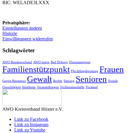
BIC: WELADE3LXXX
Privatsphäre:
Einstellungen ändern
Historie
Einwilligungen widerrufen
Schlagwörter
AWO Bundesverband
AWO intern
Bad Driburg
Ehrenamtspreis
Familienstützpunkt
Frauen
Flüchtlingsberatung
Gewalt
Senioren
Gegen Rassismus
Rechte
Satzung
Soziale
Gerechtigkeit
Steinheim
Veranstaltungen
Verdienstmedaille
Vorstand
AWO Kreisverband Höxter e.V.
Link zu Facebook
Link zu Instagram
Link zu Youtube