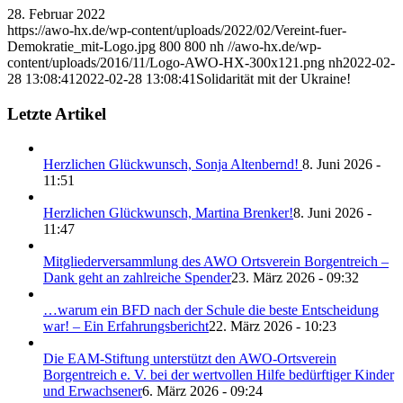
28. Februar 2022
https://awo-hx.de/wp-content/uploads/2022/02/Vereint-fuer-
Demokratie_mit-Logo.jpg
800
800
nh
//awo-hx.de/wp-
content/uploads/2016/11/Logo-AWO-HX-300x121.png
nh
2022-02-
28 13:08:41
2022-02-28 13:08:41
Solidarität mit der Ukraine!
Letzte Artikel
Herzlichen Glückwunsch, Sonja Altenbernd!
8. Juni 2026 -
11:51
Herzlichen Glückwunsch, Martina Brenker!
8. Juni 2026 -
11:47
Mitgliederversammlung des AWO Ortsverein Borgentreich –
Dank geht an zahlreiche Spender
23. März 2026 - 09:32
…warum ein BFD nach der Schule die beste Entscheidung
war! – Ein Erfahrungsbericht
22. März 2026 - 10:23
Die EAM-Stiftung unterstützt den AWO-Ortsverein
Borgentreich e. V. bei der wertvollen Hilfe bedürftiger Kinder
und Erwachsener
6. März 2026 - 09:24