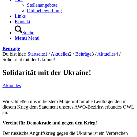
Stellenangebote
Onlinebewerbung
Links
Kontakt
Suche
Menü
Menü
Beiträge
Du bist hier:
Startseite
1
/
Aktuelles
2
/
Beiträge
3
/
Aktuelles
4
/
Solidarität mit der Ukraine!
Solidarität mit der Ukraine!
Aktuelles
Wir schließen uns in tiefstem Mitgefühl für alle Leidtragenden in
diesem Krieg dem Statement unseres AWO-Bezirksverbandes OWL
an:
Vereint für Demokratie und gegen den Krieg!
Der russische Angriffskrieg gegen die Ukraine ist ein Verbrechen