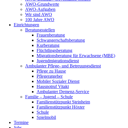
AWO-Grundwerte
AWO-Aufgaben
Wir sind AWO
100 Jahre AWO
Einrichtungen
Beratungsstellen
Frauenberatung
Schwangerschaftsberatung
Kurberatung
Flüchtlingsberatung
Migrationsberatung für Erwachsene (MBE)
Jugendmigrationsdienst
Ambulanter Pflege- und Betreuungsdienst
Pflege zu Hause
Pflegeratgeber
Mobiler Sozialer Dienst
Hausnotruf Vitakt
Ambulanter Demenz-Service
Familie – Jugend – Schule
Familienstützpunkt Steinheim
Familienstützpunkt Höxter
Schule
Spielmobil
Termine
Jobs