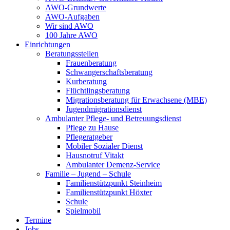
AWO-Grundwerte
AWO-Aufgaben
Wir sind AWO
100 Jahre AWO
Einrichtungen
Beratungsstellen
Frauenberatung
Schwangerschaftsberatung
Kurberatung
Flüchtlingsberatung
Migrationsberatung für Erwachsene (MBE)
Jugendmigrationsdienst
Ambulanter Pflege- und Betreuungsdienst
Pflege zu Hause
Pflegeratgeber
Mobiler Sozialer Dienst
Hausnotruf Vitakt
Ambulanter Demenz-Service
Familie – Jugend – Schule
Familienstützpunkt Steinheim
Familienstützpunkt Höxter
Schule
Spielmobil
Termine
Jobs