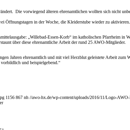
verändert. Die vorwiegend älteren ehrenamtlichen wollten sich nicht un
ei Öffnungstagen in der Woche, die Kleiderstube wieder zu aktiviere
smittelausgabe: „Willebad-Essen-Korb“ im katholischen Pfarrheim in W
staunt über diese ehrenamtliche Arbeit der rund 25 AWO-Mitglieder.
ngen Jahren ehrenamtlich und mit viel Herzblut geleistete Arbeit zu
vorbildlich und beispielgebend.“
.
jpg
1156
867
nh
//awo-hx.de/wp-content/uploads/2016/11/Logo-AW
er