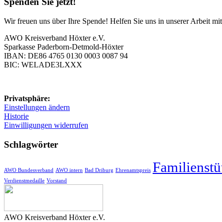
Spenden Sie jetzt!
Wir freuen uns über Ihre Spende! Helfen Sie uns in unserer Arbeit m
AWO Kreisverband Höxter e.V.
Sparkasse Paderborn-Detmold-Höxter
IBAN: DE86 4765 0130 0003 0087 94
BIC: WELADE3LXXX
Privatsphäre:
Einstellungen ändern
Historie
Einwilligungen widerrufen
Schlagwörter
Familienstü
AWO Bundesverband
AWO intern
Bad Driburg
Ehrenamtspreis
Verdienstmedaille
Vorstand
AWO Kreisverband Höxter e.V.