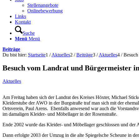
Stellenangebote
Onlinebewerbung
Links
Kontakt
Suche
Menü
Menü
Beiträge
Du bist hier:
Startseite
1
/
Aktuelles
2
/
Beiträge
3
/
Aktuelles
4
/
Besuch 
Besuch vom Landrat und Bürgermeister i
Aktuelles
Am Freitag haben sich der Landrat des Kreises Höxter, Michael Stick
Kleiderstube der AWO in der Burgstraße traf man sich mit der ehemali
Ortsverein, Paul Arens. Ebenfalls anwesend war auch die Vorstands
im damaligen Kleider- und Möbellager in der Rosenstraße.
Ende 2002 wurde das Kleider- und Möbellager geschlossen und der A
Dann erfolgte 2003 der Umzug in die alte Spiegelsche Scheune in der