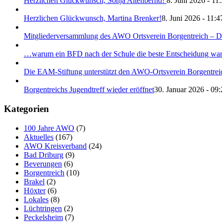
Herzlichen Glückwunsch, Sonja Altenbernd!
8. Juni 2026 - 11
Herzlichen Glückwunsch, Martina Brenker!
8. Juni 2026 - 11:4
Mitgliederversammlung des AWO Ortsverein Borgentreich – Da
…warum ein BFD nach der Schule die beste Entscheidung war!
Die EAM-Stiftung unterstützt den AWO-Ortsverein Borgentreich
Borgentreichs Jugendtreff wieder eröffnet
30. Januar 2026 - 09:
Kategorien
100 Jahre AWO
(7)
Aktuelles
(167)
AWO Kreisverband
(24)
Bad Driburg
(9)
Beverungen
(6)
Borgentreich
(10)
Brakel
(2)
Höxter
(6)
Lokales
(8)
Lüchtringen
(2)
Peckelsheim
(7)